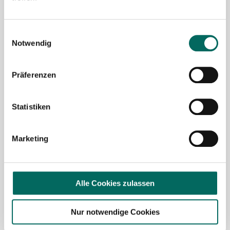
Mit Klick auf „
Stellenanfrage absenden
“ stimme ich den
AGB
des Deutscher Apotheker Service Kundenkontos
Einwilligungsauswahl
sowie den
Datenschutzbestimmungen
der Deutscher
Notwendig
Apotheker Service, Talentzeit GmbH, 33611 Bielefeld. zu.
Präferenzen
Ich möchte den Apotheken-Newsletter
abonnieren, um über Neuigkeiten in der
Pharmazie- und Apothekenbranche
Statistiken
informiert zu werden und Tipps zur
Jobsuche zu erhalten. Ich bin damit
Marketing
einverstanden, dass meine Interaktionen
mit dem Newsletter analysiert werden,
damit passende und relevante
Informationen für mich bereitgestellt
Alle Cookies zulassen
werden können. Im Übrigen habe ich die
Datenschutzerklärung
gelesen und bin mit
Nur notwendige Cookies
ihr einverstanden.