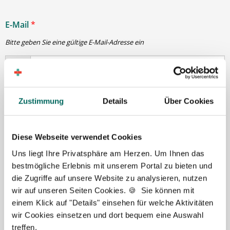
E-Mail
*
Bitte geben Sie eine gültige E-Mail-Adresse ein
Passwort
*
Zustimmung
Details
Über Cookies
min. 6 Zeichen
Diese Webseite verwendet Cookies
Uns liegt Ihre Privatsphäre am Herzen. Um Ihnen das
Ihre Angaben und Dokumente sind
zu jeder Zeit
bestmögliche Erlebnis mit unserem Portal zu bieten und
sicher
. Niemand bis auf Sie und Ihre persönlichen
die Zugriffe auf unsere Website zu analysieren, nutzen
Betreuer haben Zugriff auf Ihre Daten.
wir auf unseren Seiten Cookies. 🍪 Sie können mit
Erst nach Ihrer Freigabe
zu einem konkreten
einem Klick auf "Details" einsehen für welche Aktivitäten
Stellenangebot leiten wir Ihre Daten an die von Ihnen
wir Cookies einsetzen und dort bequem eine Auswahl
gewünschten Apotheken weiter.
treffen.