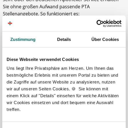
Sie ohne großen Aufwand passende PTA
Stellenangebote. So funktioniert es:
Kostenlos registrieren (dauert nur wenige Minuten)
Passende Stellenangebote per E-Mail erhalten
Sie entscheiden, welche Stelle für Sie passt – wir
Zustimmung
Details
Über Cookies
unterstützen bei Fragen
Unser Team steht Ihnen jederzeit bei Fragen zur Seite -
Diese Webseite verwendet Cookies
gemeinsam finden wir die Stelle, die wirklich zu Ihnen
Uns liegt Ihre Privatsphäre am Herzen. Um Ihnen das
passt.
bestmögliche Erlebnis mit unserem Portal zu bieten und
die Zugriffe auf unsere Website zu analysieren, nutzen
Jetzt kostenlos registrieren und neuen
wir auf unseren Seiten Cookies. 🍪 Sie können mit
Job finden
einem Klick auf "Details" einsehen für welche Aktivitäten
wir Cookies einsetzen und dort bequem eine Auswahl
treffen.
Was macht ein Pharmazeutisch-