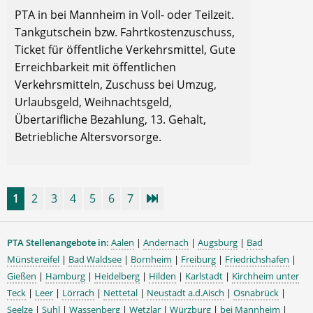
PTA in bei Mannheim in Voll- oder Teilzeit.
Tankgutschein bzw. Fahrtkostenzuschuss,
Ticket für öffentliche Verkehrsmittel, Gute
Erreichbarkeit mit öffentlichen
Verkehrsmitteln, Zuschuss bei Umzug,
Urlaubsgeld, Weihnachtsgeld,
Übertarifliche Bezahlung, 13. Gehalt,
Betriebliche Altersvorsorge.
1
2
3
4
5
6
7
PTA Stellenangebote in:
Aalen
|
Andernach
|
Augsburg
|
Bad
Münstereifel
|
Bad Waldsee
|
Bornheim
|
Freiburg
|
Friedrichshafen
|
Gießen
|
Hamburg
|
Heidelberg
|
Hilden
|
Karlstadt
|
Kirchheim unter
Teck
|
Leer
|
Lörrach
|
Nettetal
|
Neustadt a.d.Aisch
|
Osnabrück
|
Seelze
|
Suhl
|
Wassenberg
|
Wetzlar
|
Würzburg
|
bei Mannheim
|