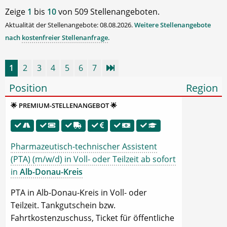
Zeige
1
bis
10
von 509 Stellenangeboten.
Aktualität der Stellenangebote: 08.08.2026.
Weitere Stellenangebote
nach
kostenfreier Stellenanfrage
.
1
2
3
4
5
6
7
Position
Region
🌟 PREMIUM-STELLENANGEBOT 🌟
Pharmazeutisch-technischer Assistent
(PTA) (m/w/d) in Voll- oder Teilzeit ab sofort
in
Alb-Donau-Kreis
PTA in Alb-Donau-Kreis in Voll- oder
Teilzeit. Tankgutschein bzw.
Fahrtkostenzuschuss, Ticket für öffentliche