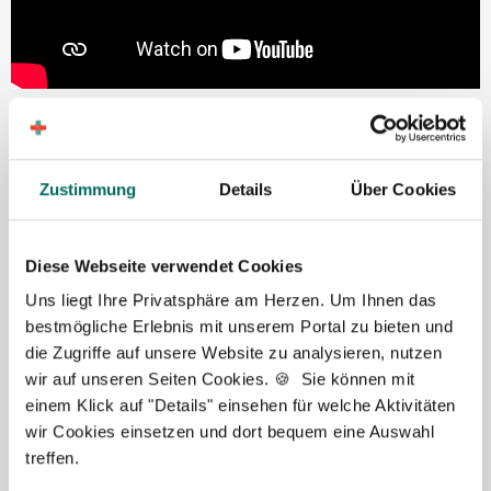
Unsere Erfolgsgeschichten
Zustimmung
Details
Über Cookies
Das sagen unsere zufriedenen Apotheker, PTA und PKA
Diese Webseite verwendet Cookies
(m|w|d) - überzeugen Sie sich von unserem Service und
starten Ihre Karriere mit dem Deutschen Apotheker
Uns liegt Ihre Privatsphäre am Herzen. Um Ihnen das
Service noch heute.
bestmögliche Erlebnis mit unserem Portal zu bieten und
die Zugriffe auf unsere Website zu analysieren, nutzen
wir auf unseren Seiten Cookies. 🍪 Sie können mit
Zu den Erfolgsgeschichten
einem Klick auf "Details" einsehen für welche Aktivitäten
wir Cookies einsetzen und dort bequem eine Auswahl
treffen.