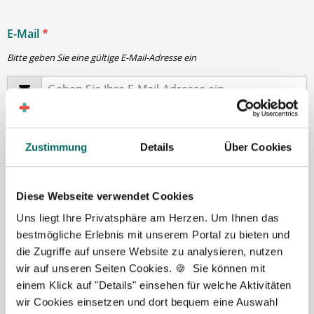
E-Mail
*
Bitte geben Sie eine gültige E-Mail-Adresse ein
Passwort
*
Zustimmung
Details
Über Cookies
min. 6 Zeichen
Diese Webseite verwendet Cookies
Ihre Angaben und Dokumente sind
zu jeder Zeit
Uns liegt Ihre Privatsphäre am Herzen. Um Ihnen das
sicher
. Niemand bis auf Sie und Ihre persönlichen
bestmögliche Erlebnis mit unserem Portal zu bieten und
Betreuer haben Zugriff auf Ihre Daten.
die Zugriffe auf unsere Website zu analysieren, nutzen
Erst nach Ihrer Freigabe
zu einem konkreten
wir auf unseren Seiten Cookies. 🍪 Sie können mit
Stellenangebot leiten wir Ihre Daten an die von Ihnen
einem Klick auf "Details" einsehen für welche Aktivitäten
gewünschten Apotheken weiter.
wir Cookies einsetzen und dort bequem eine Auswahl