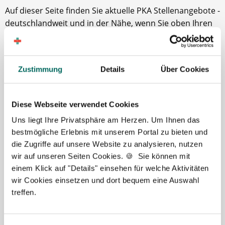
Auf dieser Seite finden Sie aktuelle PKA Stellenangebote -
deutschlandweit und in der Nähe, wenn Sie oben Ihren
Ort eingeben. Viele suchen gezielt nach PKA Jobs in
Städten wie Köln, Frankfurt oder München: Nutzen Sie
dafür die Ortssuche oder lassen Sie uns kostenlos und
Zustimmung
Details
Über Cookies
unverbindlich nach Ihrer Wunschstelle suchen.
Der Deutsche Apotheker Service unterstützt Sie dabei,
Diese Webseite verwendet Cookies
schnell passende Angebote zu finden. Abgestimmt auf
Region, Arbeitszeit und gewünschtes Tätigkeitsfeld.
Uns liegt Ihre Privatsphäre am Herzen. Um Ihnen das
bestmögliche Erlebnis mit unserem Portal zu bieten und
Ihre Vorteile bei uns:
die Zugriffe auf unsere Website zu analysieren, nutzen
wir auf unseren Seiten Cookies. 🍪 Sie können mit
📌Persönliche Betreuung: Ein Ansprechpartner begleitet
einem Klick auf "Details" einsehen für welche Aktivitäten
Sie durch den gesamten Prozess.
wir Cookies einsetzen und dort bequem eine Auswahl
📌Individuelle Beratung: Wir berücksichtigen Ihre
treffen.
Wünsche (Ort/Umkreis, Arbeitszeit, Start).
📌Automatische Benachrichtigung: Neue passende
Stellenangebote bequem per E-Mail.