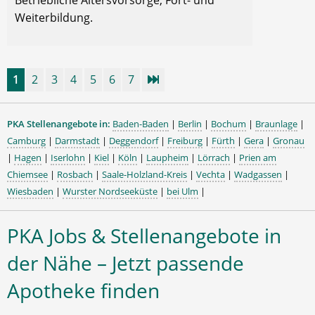
Betriebliche Altersvorsorge, Fort- und
Weiterbildung.
1
2
3
4
5
6
7
PKA Stellenangebote in:
Baden-Baden
|
Berlin
|
Bochum
|
Braunlage
|
Camburg
|
Darmstadt
|
Deggendorf
|
Freiburg
|
Fürth
|
Gera
|
Gronau
|
Hagen
|
Iserlohn
|
Kiel
|
Köln
|
Laupheim
|
Lörrach
|
Prien am
Chiemsee
|
Rosbach
|
Saale-Holzland-Kreis
|
Vechta
|
Wadgassen
|
Wiesbaden
|
Wurster Nordseeküste
|
bei Ulm
|
PKA Jobs & Stellenangebote in
der Nähe – Jetzt passende
Apotheke finden