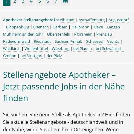
1
2
3
4
5
6
7
Apotheker Stellenangebote in:
Albstadt
|
Aschaffenburg
|
Augustdorf
|
Cloppenburg
|
Eisenach
|
Garbsen
|
Heilbronn
|
Kleve
|
Langen
|
Mühlheim an der Ruhr
|
Oberstenfeld
|
Pforzheim
|
Prenzlau
|
Radevormwald
|
Riedstadt
|
Sachsen-Anhalt
|
Scheessel
|
Vechta
|
Waldkirch
|
Wolfenbüttel
|
Würzburg
|
bei Plauen
|
bei Schwäbisch-
Gmünd
|
bei Stuttgart
|
der Pfalz
|
Stellenangebote Apotheker –
Jetzt passende Jobs in der Nähe
finden
Sie suchen eine neue Stelle als Apotheker:in? Hier finden
Sie aktuelle Stellenangebote - deutschlandweit und in
der Nähe, wenn Sie oben Ihren Ort eingeben. Wenn