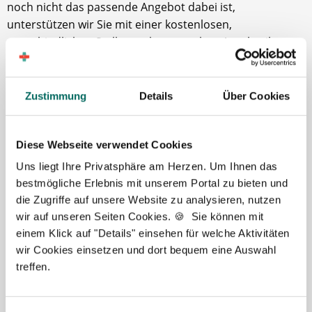
noch nicht das passende Angebot dabei ist,
unterstützen wir Sie mit einer kostenlosen,
unverbindlichen Stellensuche ganz ohne Anschreiben.
Vollzeit- oder Teilzeitstellen in öffentlichen Apotheken
Vermittlung passend zu Ort, Arbeitszeit und
Zustimmung
Details
Über Cookies
Aufgabenprofil
Neue Angebote bequem per E-Mail
Diese Webseite verwendet Cookies
Jetzt zur kostenlosen Stellenanfrage
Uns liegt Ihre Privatsphäre am Herzen. Um Ihnen das
für Apotheker
bestmögliche Erlebnis mit unserem Portal zu bieten und
die Zugriffe auf unsere Website zu analysieren, nutzen
wir auf unseren Seiten Cookies. 🍪 Sie können mit
einem Klick auf "Details" einsehen für welche Aktivitäten
Stellenangebote für Apotheker –
wir Cookies einsetzen und dort bequem eine Auswahl
So funktioniert die Vermittlung
treffen.
Damit wir Ihnen wirklich passende Vorschläge machen