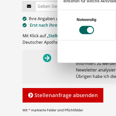
einsehen für welche Aktivitä
Einwilligungsauswahl
Ihre Angaben und Dokumente sind
zu jeder 
Notwendig
Erst nach Ihrer Freigabe
zu einem konkreten 
Mit Klick auf „
Stellenanfrage absenden
“ stimme
Deutscher Apotheker Service, Talentzeit GmbH, 3
Ich möchte den Apo
informiert zu werden
Newsletter analysie
Übrigen habe ich di
Stellenanfrage absenden
Mit
*
markierte Felder sind Pflichtfelder