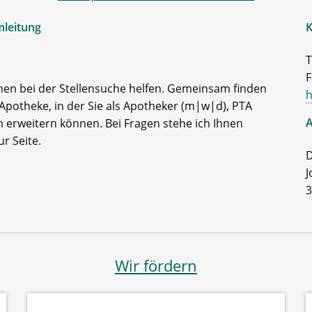
mleitung
K
T
F
nen bei der Stellensuche helfen. Gemeinsam finden
h
Apotheke, in der Sie als Apotheker (m|w|d), PTA
A
 erweitern können. Bei Fragen stehe ich Ihnen
r Seite.
D
J
3
Wir fördern