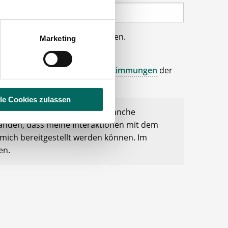
uer haben Zugriff auf Ihre Daten.
Marketing
wünschten Apotheken weiter.
os sowie den
Datenschutzbestimmungen
der
lle Cookies zulassen
r Pharmazie- und Apothekenbranche
standen, dass meine Interaktionen mit dem
mich bereitgestellt werden können. Im
en.