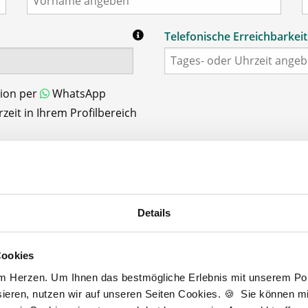
Telefonische Erreichbarkeit
tion per
WhatsApp
eit in Ihrem Profilbereich
Details
Schritt 3/3: Login-Daten
Cookies
Passwort
*
am Herzen. Um Ihnen das bestmögliche Erlebnis mit unserem Port
min. 6 Zeichen
ieren, nutzen wir auf unseren Seiten Cookies. 🍪 Sie können mit