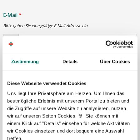
E-Mail
*
Bitte geben Sie eine gültige E-Mail-Adresse ein
Passwort
*
Zustimmung
Details
Über Cookies
min. 6 Zeichen
Diese Webseite verwendet Cookies
Uns liegt Ihre Privatsphäre am Herzen. Um Ihnen das
Ihre Angaben und Dokumente sind
zu jeder Zeit
bestmögliche Erlebnis mit unserem Portal zu bieten und
sicher
. Niemand bis auf Sie und Ihre persönlichen
die Zugriffe auf unsere Website zu analysieren, nutzen
Betreuer haben Zugriff auf Ihre Daten.
wir auf unseren Seiten Cookies. 🍪 Sie können mit
Erst nach Ihrer Freigabe
zu einem konkreten
einem Klick auf "Details" einsehen für welche Aktivitäten
Stellenangebot leiten wir Ihre Daten an die von Ihnen
wir Cookies einsetzen und dort bequem eine Auswahl
gewünschten Apotheken weiter.
treffen.