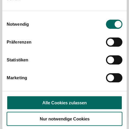
Mit Klick auf „
Stellenanfrage absenden
“ stimme ich den
AGB
des Deutscher Apotheker Service Kundenkontos
Einwilligungsauswahl
sowie den
Datenschutzbestimmungen
der Deutscher
Notwendig
Apotheker Service, Talentzeit GmbH, 33611 Bielefeld. zu.
Präferenzen
Ich möchte den Apotheken-Newsletter
abonnieren, um über Neuigkeiten in der
Pharmazie- und Apothekenbranche
Statistiken
informiert zu werden und Tipps zur
Jobsuche zu erhalten. Ich bin damit
Marketing
einverstanden, dass meine Interaktionen
mit dem Newsletter analysiert werden,
damit passende und relevante
Informationen für mich bereitgestellt
Alle Cookies zulassen
werden können. Im Übrigen habe ich die
Datenschutzerklärung
gelesen und bin mit
Nur notwendige Cookies
ihr einverstanden.