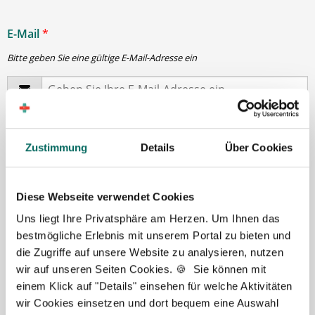
E-Mail
*
Bitte geben Sie eine gültige E-Mail-Adresse ein
Passwort
*
Zustimmung
Details
Über Cookies
min. 6 Zeichen
Diese Webseite verwendet Cookies
Ihre Angaben und Dokumente sind
zu jeder Zeit
Uns liegt Ihre Privatsphäre am Herzen. Um Ihnen das
sicher
. Niemand bis auf Sie und Ihre persönlichen
bestmögliche Erlebnis mit unserem Portal zu bieten und
Betreuer haben Zugriff auf Ihre Daten.
die Zugriffe auf unsere Website zu analysieren, nutzen
Erst nach Ihrer Freigabe
zu einem konkreten
wir auf unseren Seiten Cookies. 🍪 Sie können mit
Stellenangebot leiten wir Ihre Daten an die von Ihnen
einem Klick auf "Details" einsehen für welche Aktivitäten
gewünschten Apotheken weiter.
wir Cookies einsetzen und dort bequem eine Auswahl