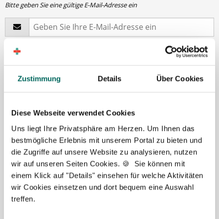
Bitte geben Sie eine gültige E-Mail-Adresse ein
Passwort
*
min. 6 Zeichen
Zustimmung
Details
Über Cookies
Diese Webseite verwendet Cookies
Ihre Angaben und Dokumente sind
zu jeder Zeit
sicher
. Niemand bis auf Sie und Ihre persönlichen
Uns liegt Ihre Privatsphäre am Herzen. Um Ihnen das
Betreuer haben Zugriff auf Ihre Daten.
bestmögliche Erlebnis mit unserem Portal zu bieten und
Erst nach Ihrer Freigabe
zu einem konkreten
die Zugriffe auf unsere Website zu analysieren, nutzen
Stellenangebot leiten wir Ihre Daten an die von Ihnen
wir auf unseren Seiten Cookies. 🍪 Sie können mit
gewünschten Apotheken weiter.
einem Klick auf "Details" einsehen für welche Aktivitäten
wir Cookies einsetzen und dort bequem eine Auswahl
Mit Klick auf „
Stellenanfrage absenden
“ stimme ich den
treffen.
AGB
des Deutscher Apotheker Service Kundenkontos