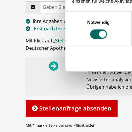
einsehen für welche Aktivitä
Einwilligungsauswahl
Ihre Angaben und Dokumente sind
zu jeder 
Notwendig
Erst nach Ihrer Freigabe
zu einem konkreten 
Mit Klick auf „
Stellenanfrage absenden
“ stimme
Deutscher Apotheker Service, Talentzeit GmbH, 3
Ich möchte den Apo
informiert zu werden
Newsletter analysie
Übrigen habe ich di
Stellenanfrage absenden
Mit
*
markierte Felder sind Pflichtfelder