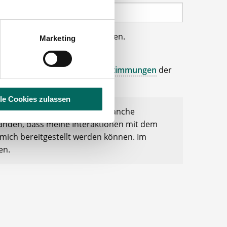
uer haben Zugriff auf Ihre Daten.
Marketing
wünschten Apotheken weiter.
os sowie den
Datenschutzbestimmungen
der
lle Cookies zulassen
r Pharmazie- und Apothekenbranche
standen, dass meine Interaktionen mit dem
mich bereitgestellt werden können. Im
en.