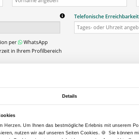
Telefonische Erreichbarkeit
tion per
WhatsApp
eit in Ihrem Profilbereich
Details
Schritt 3/3: Login-Daten
Cookies
Passwort
*
am Herzen. Um Ihnen das bestmögliche Erlebnis mit unserem Port
min. 6 Zeichen
ieren, nutzen wir auf unseren Seiten Cookies. 🍪 Sie können mit