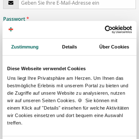
Passwort
*
min. 6 Zeichen
Zustimmung
Details
Über Cookies
Ihre Angaben und Dokumente sind
zu jeder Zeit
sicher
. Niemand bis auf Sie und Ihre persönlichen
Diese Webseite verwendet Cookies
Betreuer haben Zugriff auf Ihre Daten.
Uns liegt Ihre Privatsphäre am Herzen. Um Ihnen das
Erst nach Ihrer Freigabe
zu einem konkreten
bestmögliche Erlebnis mit unserem Portal zu bieten und
Stellenangebot leiten wir Ihre Daten an die von Ihnen
die Zugriffe auf unsere Website zu analysieren, nutzen
gewünschten Apotheken weiter.
wir auf unseren Seiten Cookies. 🍪 Sie können mit
einem Klick auf "Details" einsehen für welche Aktivitäten
Mit Klick auf „
Stellenanfrage absenden
“ stimme ich den
wir Cookies einsetzen und dort bequem eine Auswahl
AGB
des Deutscher Apotheker Service Kundenkontos
treffen.
sowie den
Datenschutzbestimmungen
der Deutscher
Apotheker Service, Talentzeit GmbH, 33611 Bielefeld. zu.