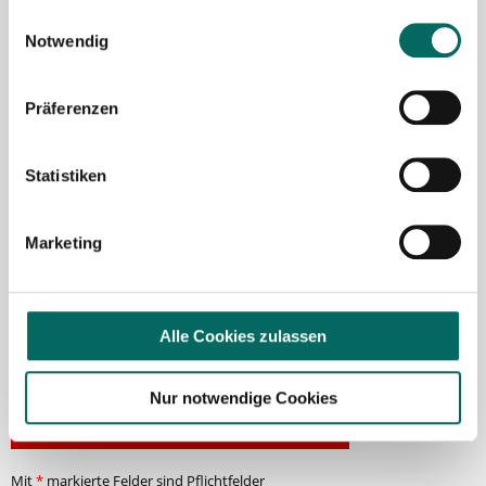
Einwilligungsauswahl
Ich möchte den Apotheken-Newsletter
Notwendig
abonnieren, um über Neuigkeiten in der
Pharmazie- und Apothekenbranche
Präferenzen
informiert zu werden und Tipps zur
Jobsuche zu erhalten. Ich bin damit
einverstanden, dass meine Interaktionen
Statistiken
mit dem Newsletter analysiert werden,
damit passende und relevante
Marketing
Informationen für mich bereitgestellt
werden können. Im Übrigen habe ich die
Datenschutzerklärung
gelesen und bin mit
Alle Cookies zulassen
ihr einverstanden.
Nur notwendige Cookies
Stellenanfrage absenden
Mit
*
markierte Felder sind Pflichtfelder