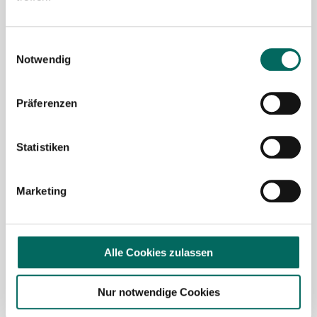
Mit Klick auf „
Stellenanfrage absenden
“ stimme ich den
AGB
des Deutscher Apotheker Service Kundenkontos
Einwilligungsauswahl
sowie den
Datenschutzbestimmungen
der Deutscher
Notwendig
Apotheker Service, Talentzeit GmbH, 33611 Bielefeld. zu.
Präferenzen
Ich möchte den Apotheken-Newsletter
abonnieren, um über Neuigkeiten in der
Pharmazie- und Apothekenbranche
Statistiken
informiert zu werden und Tipps zur
Jobsuche zu erhalten. Ich bin damit
Marketing
einverstanden, dass meine Interaktionen
mit dem Newsletter analysiert werden,
damit passende und relevante
Informationen für mich bereitgestellt
Alle Cookies zulassen
werden können. Im Übrigen habe ich die
Datenschutzerklärung
gelesen und bin mit
Nur notwendige Cookies
ihr einverstanden.