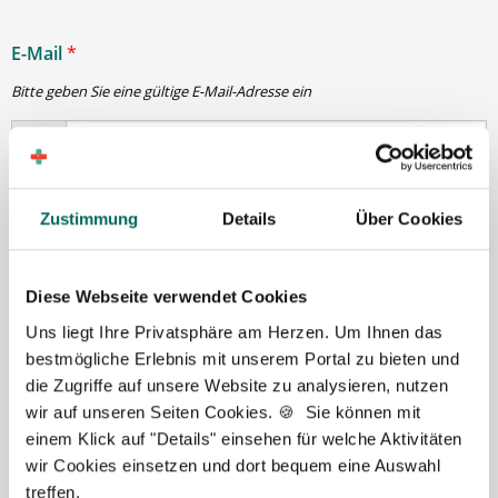
E-Mail
*
Bitte geben Sie eine gültige E-Mail-Adresse ein
Passwort
*
Zustimmung
Details
Über Cookies
min. 6 Zeichen
Diese Webseite verwendet Cookies
Uns liegt Ihre Privatsphäre am Herzen. Um Ihnen das
Ihre Angaben und Dokumente sind
zu jeder Zeit
bestmögliche Erlebnis mit unserem Portal zu bieten und
sicher
. Niemand bis auf Sie und Ihre persönlichen
die Zugriffe auf unsere Website zu analysieren, nutzen
Betreuer haben Zugriff auf Ihre Daten.
wir auf unseren Seiten Cookies. 🍪 Sie können mit
Erst nach Ihrer Freigabe
zu einem konkreten
einem Klick auf "Details" einsehen für welche Aktivitäten
Stellenangebot leiten wir Ihre Daten an die von Ihnen
wir Cookies einsetzen und dort bequem eine Auswahl
gewünschten Apotheken weiter.
treffen.