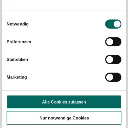
Mit Klick auf „
Stellenanfrage absenden
“ stimme ich den
AGB
des Deutscher Apotheker Service Kundenkontos
Einwilligungsauswahl
sowie den
Datenschutzbestimmungen
der Deutscher
Notwendig
Apotheker Service, Talentzeit GmbH, 33611 Bielefeld. zu.
Präferenzen
Ich möchte den Apotheken-Newsletter
abonnieren, um über Neuigkeiten in der
Pharmazie- und Apothekenbranche
Statistiken
informiert zu werden und Tipps zur
Jobsuche zu erhalten. Ich bin damit
Marketing
einverstanden, dass meine Interaktionen
mit dem Newsletter analysiert werden,
damit passende und relevante
Informationen für mich bereitgestellt
Alle Cookies zulassen
werden können. Im Übrigen habe ich die
Datenschutzerklärung
gelesen und bin mit
Nur notwendige Cookies
ihr einverstanden.