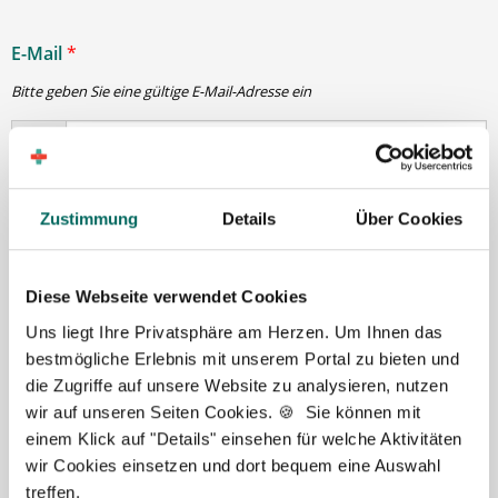
E-Mail
*
Bitte geben Sie eine gültige E-Mail-Adresse ein
Passwort
*
Zustimmung
Details
Über Cookies
min. 6 Zeichen
Diese Webseite verwendet Cookies
Uns liegt Ihre Privatsphäre am Herzen. Um Ihnen das
Ihre Angaben und Dokumente sind
zu jeder Zeit
bestmögliche Erlebnis mit unserem Portal zu bieten und
sicher
. Niemand bis auf Sie und Ihre persönlichen
die Zugriffe auf unsere Website zu analysieren, nutzen
Betreuer haben Zugriff auf Ihre Daten.
wir auf unseren Seiten Cookies. 🍪 Sie können mit
Erst nach Ihrer Freigabe
zu einem konkreten
einem Klick auf "Details" einsehen für welche Aktivitäten
Stellenangebot leiten wir Ihre Daten an die von Ihnen
wir Cookies einsetzen und dort bequem eine Auswahl
gewünschten Apotheken weiter.
treffen.