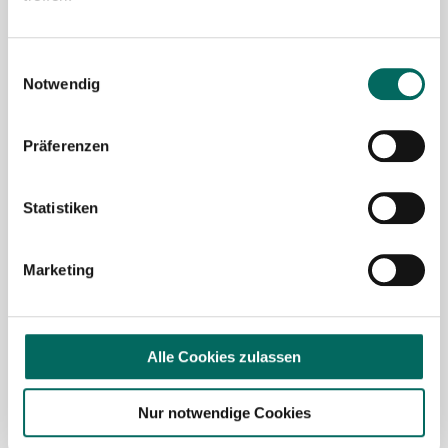
Mit Klick auf „
Stellenanfrage absenden
“ stimme ich den
AGB
des Deutscher Apotheker Service Kundenkontos
Einwilligungsauswahl
sowie den
Datenschutzbestimmungen
der Deutscher
Notwendig
Apotheker Service, Talentzeit GmbH, 33611 Bielefeld. zu.
Präferenzen
Ich möchte den Apotheken-Newsletter
abonnieren, um über Neuigkeiten in der
Pharmazie- und Apothekenbranche
Statistiken
informiert zu werden und Tipps zur
Jobsuche zu erhalten. Ich bin damit
Marketing
einverstanden, dass meine Interaktionen
mit dem Newsletter analysiert werden,
damit passende und relevante
Informationen für mich bereitgestellt
Alle Cookies zulassen
werden können. Im Übrigen habe ich die
Datenschutzerklärung
gelesen und bin mit
Nur notwendige Cookies
ihr einverstanden.