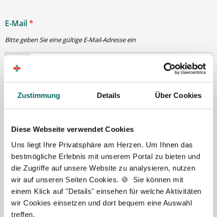
E-Mail
*
Bitte geben Sie eine gültige E-Mail-Adresse ein
Passwort
*
Zustimmung
Details
Über Cookies
min. 6 Zeichen
Diese Webseite verwendet Cookies
Uns liegt Ihre Privatsphäre am Herzen. Um Ihnen das
Ihre Angaben und Dokumente sind
zu jeder Zeit
bestmögliche Erlebnis mit unserem Portal zu bieten und
sicher
. Niemand bis auf Sie und Ihre persönlichen
die Zugriffe auf unsere Website zu analysieren, nutzen
Betreuer haben Zugriff auf Ihre Daten.
wir auf unseren Seiten Cookies. 🍪 Sie können mit
Erst nach Ihrer Freigabe
zu einem konkreten
einem Klick auf "Details" einsehen für welche Aktivitäten
Stellenangebot leiten wir Ihre Daten an die von Ihnen
wir Cookies einsetzen und dort bequem eine Auswahl
gewünschten Apotheken weiter.
treffen.