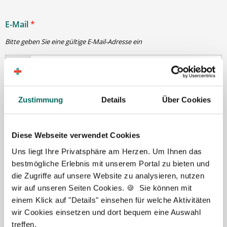
E-Mail
*
Bitte geben Sie eine gültige E-Mail-Adresse ein
Passwort
*
Zustimmung
Details
Über Cookies
min. 6 Zeichen
Diese Webseite verwendet Cookies
Uns liegt Ihre Privatsphäre am Herzen. Um Ihnen das
Ihre Angaben und Dokumente sind
zu jeder Zeit
bestmögliche Erlebnis mit unserem Portal zu bieten und
sicher
. Niemand bis auf Sie und Ihre persönlichen
die Zugriffe auf unsere Website zu analysieren, nutzen
Betreuer haben Zugriff auf Ihre Daten.
wir auf unseren Seiten Cookies. 🍪 Sie können mit
Erst nach Ihrer Freigabe
zu einem konkreten
einem Klick auf "Details" einsehen für welche Aktivitäten
Stellenangebot leiten wir Ihre Daten an die von Ihnen
wir Cookies einsetzen und dort bequem eine Auswahl
gewünschten Apotheken weiter.
treffen.