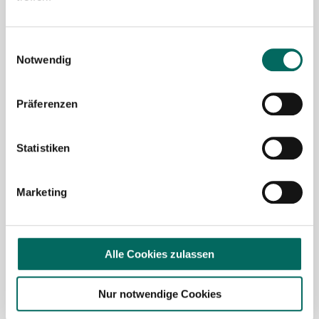
Mit Klick auf „
Stellenanfrage absenden
“ stimme ich den
AGB
des Deutscher Apotheker Service Kundenkontos
Einwilligungsauswahl
sowie den
Datenschutzbestimmungen
der Deutscher
Notwendig
Apotheker Service, Talentzeit GmbH, 33611 Bielefeld. zu.
Präferenzen
Ich möchte den Apotheken-Newsletter
abonnieren, um über Neuigkeiten in der
Pharmazie- und Apothekenbranche
Statistiken
informiert zu werden und Tipps zur
Jobsuche zu erhalten. Ich bin damit
Marketing
einverstanden, dass meine Interaktionen
mit dem Newsletter analysiert werden,
damit passende und relevante
Informationen für mich bereitgestellt
Alle Cookies zulassen
werden können. Im Übrigen habe ich die
Datenschutzerklärung
gelesen und bin mit
Nur notwendige Cookies
ihr einverstanden.