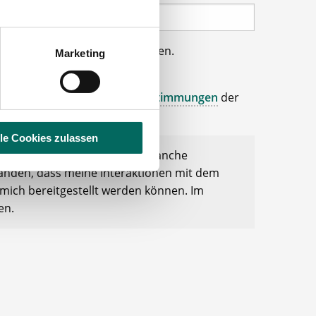
uer haben Zugriff auf Ihre Daten.
Marketing
wünschten Apotheken weiter.
os sowie den
Datenschutzbestimmungen
der
lle Cookies zulassen
r Pharmazie- und Apothekenbranche
standen, dass meine Interaktionen mit dem
mich bereitgestellt werden können. Im
en.