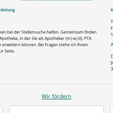
mleitung
K
T
F
nen bei der Stellensuche helfen. Gemeinsam finden
h
Apotheke, in der Sie als Apotheker (m|w|d), PTA
A
 erweitern können. Bei Fragen stehe ich Ihnen
r Seite.
D
J
3
Wir fördern