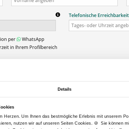
Telefonische Erreichbarkeit
tion per
WhatsApp
eit in Ihrem Profilbereich
Details
Schritt 3/3: Login-Daten
Cookies
Passwort
*
am Herzen. Um Ihnen das bestmögliche Erlebnis mit unserem Port
min. 6 Zeichen
ieren, nutzen wir auf unseren Seiten Cookies. 🍪 Sie können mit