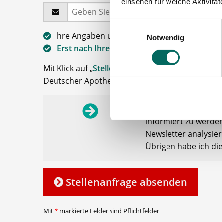
einsehen für welche Aktivitä
Einwilligungsauswahl
Ihre Angaben und Dokumente sind
zu jeder 
Notwendig
Erst nach Ihrer Freigabe
zu einem konkreten 
Mit Klick auf „
Stellenanfrage absenden
“ stimme
Deutscher Apotheker Service, Talentzeit GmbH, 3
Ich möchte den Apo
informiert zu werden
Newsletter analysie
Übrigen habe ich di
Stellenanfrage absenden
Mit
*
markierte Felder sind Pflichtfelder