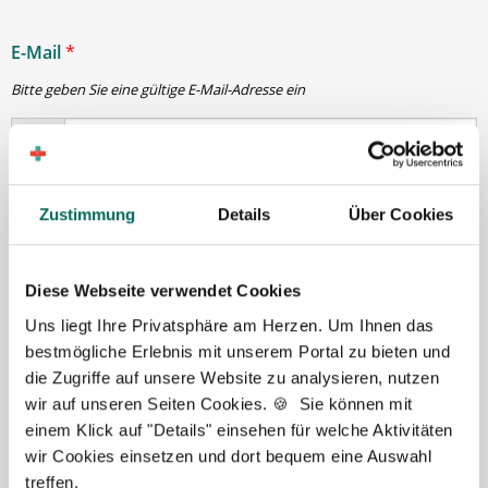
E-Mail
*
Bitte geben Sie eine gültige E-Mail-Adresse ein
Passwort
*
Zustimmung
Details
Über Cookies
min. 6 Zeichen
Diese Webseite verwendet Cookies
Uns liegt Ihre Privatsphäre am Herzen. Um Ihnen das
Ihre Angaben und Dokumente sind
zu jeder Zeit
bestmögliche Erlebnis mit unserem Portal zu bieten und
sicher
. Niemand bis auf Sie und Ihre persönlichen
die Zugriffe auf unsere Website zu analysieren, nutzen
Betreuer haben Zugriff auf Ihre Daten.
wir auf unseren Seiten Cookies. 🍪 Sie können mit
Erst nach Ihrer Freigabe
zu einem konkreten
einem Klick auf "Details" einsehen für welche Aktivitäten
Stellenangebot leiten wir Ihre Daten an die von Ihnen
wir Cookies einsetzen und dort bequem eine Auswahl
gewünschten Apotheken weiter.
treffen.