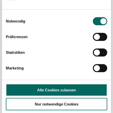
Mit Klick auf „
Stellenanfrage absenden
“ stimme ich den
AGB
des Deutscher Apotheker Service Kundenkontos
Einwilligungsauswahl
sowie den
Datenschutzbestimmungen
der Deutscher
Notwendig
Apotheker Service, Talentzeit GmbH, 33611 Bielefeld. zu.
Präferenzen
Ich möchte den Apotheken-Newsletter
abonnieren, um über Neuigkeiten in der
Pharmazie- und Apothekenbranche
Statistiken
informiert zu werden und Tipps zur
Jobsuche zu erhalten. Ich bin damit
Marketing
einverstanden, dass meine Interaktionen
mit dem Newsletter analysiert werden,
damit passende und relevante
Informationen für mich bereitgestellt
Alle Cookies zulassen
werden können. Im Übrigen habe ich die
Datenschutzerklärung
gelesen und bin mit
Nur notwendige Cookies
ihr einverstanden.