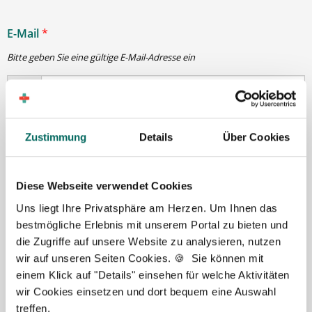
E-Mail
*
Bitte geben Sie eine gültige E-Mail-Adresse ein
Passwort
*
Zustimmung
Details
Über Cookies
min. 6 Zeichen
Diese Webseite verwendet Cookies
Uns liegt Ihre Privatsphäre am Herzen. Um Ihnen das
Ihre Angaben und Dokumente sind
zu jeder Zeit
bestmögliche Erlebnis mit unserem Portal zu bieten und
sicher
. Niemand bis auf Sie und Ihre persönlichen
die Zugriffe auf unsere Website zu analysieren, nutzen
Betreuer haben Zugriff auf Ihre Daten.
wir auf unseren Seiten Cookies. 🍪 Sie können mit
Erst nach Ihrer Freigabe
zu einem konkreten
einem Klick auf "Details" einsehen für welche Aktivitäten
Stellenangebot leiten wir Ihre Daten an die von Ihnen
wir Cookies einsetzen und dort bequem eine Auswahl
gewünschten Apotheken weiter.
treffen.