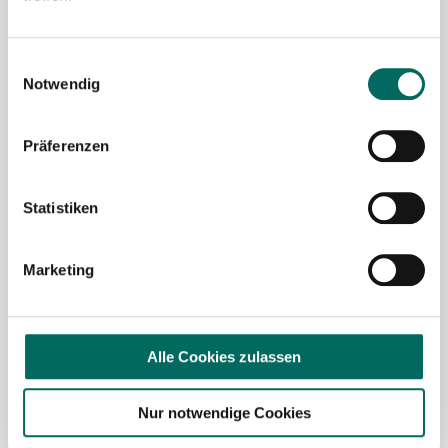
Mit Klick auf „
Stellenanfrage absenden
“ stimme ich den
AGB
des Deutscher Apotheker Service Kundenkontos
Einwilligungsauswahl
sowie den
Datenschutzbestimmungen
der Deutscher
Notwendig
Apotheker Service, Talentzeit GmbH, 33611 Bielefeld. zu.
Präferenzen
Ich möchte den Apotheken-Newsletter
abonnieren, um über Neuigkeiten in der
Pharmazie- und Apothekenbranche
Statistiken
informiert zu werden und Tipps zur
Jobsuche zu erhalten. Ich bin damit
Marketing
einverstanden, dass meine Interaktionen
mit dem Newsletter analysiert werden,
damit passende und relevante
Informationen für mich bereitgestellt
Alle Cookies zulassen
werden können. Im Übrigen habe ich die
Datenschutzerklärung
gelesen und bin mit
Nur notwendige Cookies
ihr einverstanden.