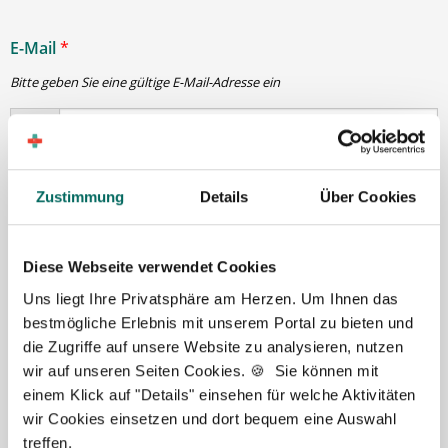
E-Mail
*
Bitte geben Sie eine gültige E-Mail-Adresse ein
Passwort
*
Zustimmung
Details
Über Cookies
min. 6 Zeichen
Diese Webseite verwendet Cookies
Uns liegt Ihre Privatsphäre am Herzen. Um Ihnen das
Ihre Angaben und Dokumente sind
zu jeder Zeit
bestmögliche Erlebnis mit unserem Portal zu bieten und
sicher
. Niemand bis auf Sie und Ihre persönlichen
die Zugriffe auf unsere Website zu analysieren, nutzen
Betreuer haben Zugriff auf Ihre Daten.
wir auf unseren Seiten Cookies. 🍪 Sie können mit
Erst nach Ihrer Freigabe
zu einem konkreten
einem Klick auf "Details" einsehen für welche Aktivitäten
Stellenangebot leiten wir Ihre Daten an die von Ihnen
wir Cookies einsetzen und dort bequem eine Auswahl
gewünschten Apotheken weiter.
treffen.