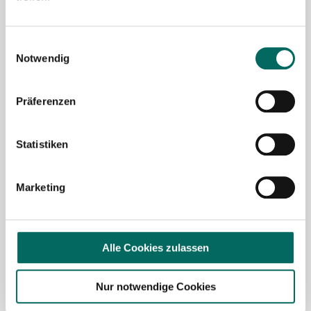
Mit Klick auf „
Stellenanfrage absenden
“ stimme ich den
AGB
des Deutscher Apotheker Service Kundenkontos
Einwilligungsauswahl
sowie den
Datenschutzbestimmungen
der Deutscher
Notwendig
Apotheker Service, Talentzeit GmbH, 33611 Bielefeld. zu.
Präferenzen
Ich möchte den Apotheken-Newsletter
abonnieren, um über Neuigkeiten in der
Pharmazie- und Apothekenbranche
Statistiken
informiert zu werden und Tipps zur
Jobsuche zu erhalten. Ich bin damit
Marketing
einverstanden, dass meine Interaktionen
mit dem Newsletter analysiert werden,
damit passende und relevante
Informationen für mich bereitgestellt
Alle Cookies zulassen
werden können. Im Übrigen habe ich die
Datenschutzerklärung
gelesen und bin mit
Nur notwendige Cookies
ihr einverstanden.