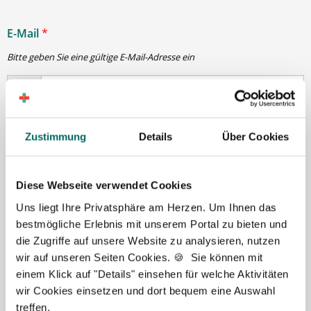
E-Mail
*
Bitte geben Sie eine gültige E-Mail-Adresse ein
Passwort
*
Zustimmung
Details
Über Cookies
min. 6 Zeichen
Diese Webseite verwendet Cookies
Uns liegt Ihre Privatsphäre am Herzen. Um Ihnen das
Ihre Angaben und Dokumente sind
zu jeder Zeit
bestmögliche Erlebnis mit unserem Portal zu bieten und
sicher
. Niemand bis auf Sie und Ihre persönlichen
die Zugriffe auf unsere Website zu analysieren, nutzen
Betreuer haben Zugriff auf Ihre Daten.
wir auf unseren Seiten Cookies. 🍪 Sie können mit
Erst nach Ihrer Freigabe
zu einem konkreten
einem Klick auf "Details" einsehen für welche Aktivitäten
Stellenangebot leiten wir Ihre Daten an die von Ihnen
wir Cookies einsetzen und dort bequem eine Auswahl
gewünschten Apotheken weiter.
treffen.