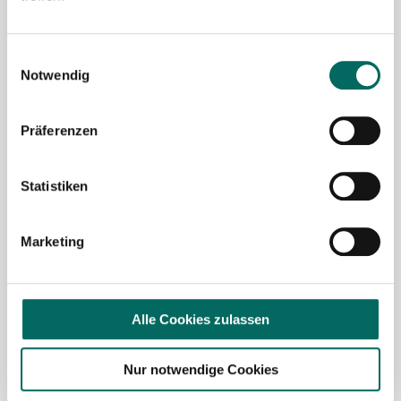
Mit Klick auf „
Stellenanfrage absenden
“ stimme ich den
AGB
des Deutscher Apotheker Service Kundenkontos
Einwilligungsauswahl
sowie den
Datenschutzbestimmungen
der Deutscher
Notwendig
Apotheker Service, Talentzeit GmbH, 33611 Bielefeld. zu.
Präferenzen
Ich möchte den Apotheken-Newsletter
abonnieren, um über Neuigkeiten in der
Pharmazie- und Apothekenbranche
Statistiken
informiert zu werden und Tipps zur
Jobsuche zu erhalten. Ich bin damit
Marketing
einverstanden, dass meine Interaktionen
mit dem Newsletter analysiert werden,
damit passende und relevante
Informationen für mich bereitgestellt
Alle Cookies zulassen
werden können. Im Übrigen habe ich die
Datenschutzerklärung
gelesen und bin mit
Nur notwendige Cookies
ihr einverstanden.