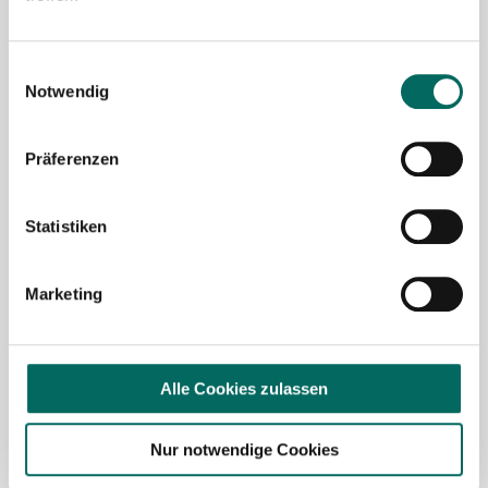
Mit Klick auf „
Stellenanfrage absenden
“ stimme ich den
AGB
des Deutscher Apotheker Service Kundenkontos
Einwilligungsauswahl
sowie den
Datenschutzbestimmungen
der Deutscher
Notwendig
Apotheker Service, Talentzeit GmbH, 33611 Bielefeld. zu.
Präferenzen
Ich möchte den Apotheken-Newsletter
abonnieren, um über Neuigkeiten in der
Pharmazie- und Apothekenbranche
Statistiken
informiert zu werden und Tipps zur
Jobsuche zu erhalten. Ich bin damit
Marketing
einverstanden, dass meine Interaktionen
mit dem Newsletter analysiert werden,
damit passende und relevante
Informationen für mich bereitgestellt
Alle Cookies zulassen
werden können. Im Übrigen habe ich die
Datenschutzerklärung
gelesen und bin mit
Nur notwendige Cookies
ihr einverstanden.