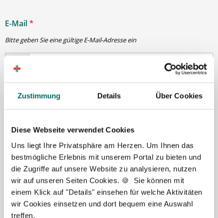
E-Mail
*
Bitte geben Sie eine gültige E-Mail-Adresse ein
Passwort
*
Zustimmung
Details
Über Cookies
min. 6 Zeichen
Diese Webseite verwendet Cookies
Uns liegt Ihre Privatsphäre am Herzen. Um Ihnen das
Ihre Angaben und Dokumente sind
zu jeder Zeit
bestmögliche Erlebnis mit unserem Portal zu bieten und
sicher
. Niemand bis auf Sie und Ihre persönlichen
die Zugriffe auf unsere Website zu analysieren, nutzen
Betreuer haben Zugriff auf Ihre Daten.
wir auf unseren Seiten Cookies. 🍪 Sie können mit
Erst nach Ihrer Freigabe
zu einem konkreten
einem Klick auf "Details" einsehen für welche Aktivitäten
Stellenangebot leiten wir Ihre Daten an die von Ihnen
wir Cookies einsetzen und dort bequem eine Auswahl
gewünschten Apotheken weiter.
treffen.