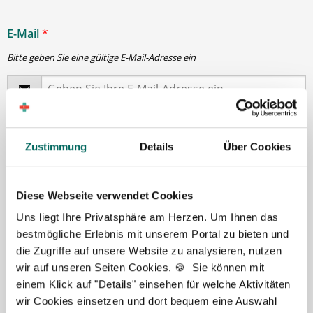
E-Mail
*
Bitte geben Sie eine gültige E-Mail-Adresse ein
Passwort
*
Zustimmung
Details
Über Cookies
min. 6 Zeichen
Diese Webseite verwendet Cookies
Ihre Angaben und Dokumente sind
zu jeder Zeit
Uns liegt Ihre Privatsphäre am Herzen. Um Ihnen das
sicher
. Niemand bis auf Sie und Ihre persönlichen
bestmögliche Erlebnis mit unserem Portal zu bieten und
Betreuer haben Zugriff auf Ihre Daten.
die Zugriffe auf unsere Website zu analysieren, nutzen
Erst nach Ihrer Freigabe
zu einem konkreten
wir auf unseren Seiten Cookies. 🍪 Sie können mit
Stellenangebot leiten wir Ihre Daten an die von Ihnen
einem Klick auf "Details" einsehen für welche Aktivitäten
gewünschten Apotheken weiter.
wir Cookies einsetzen und dort bequem eine Auswahl