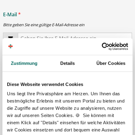
E-Mail
*
Bitte geben Sie eine gültige E-Mail-Adresse ein
Passwort
*
Zustimmung
Details
Über Cookies
min. 6 Zeichen
Diese Webseite verwendet Cookies
Ihre Angaben und Dokumente sind
zu jeder Zeit
Uns liegt Ihre Privatsphäre am Herzen. Um Ihnen das
sicher
. Niemand bis auf Sie und Ihre persönlichen
bestmögliche Erlebnis mit unserem Portal zu bieten und
Betreuer haben Zugriff auf Ihre Daten.
die Zugriffe auf unsere Website zu analysieren, nutzen
Erst nach Ihrer Freigabe
zu einem konkreten
wir auf unseren Seiten Cookies. 🍪 Sie können mit
Stellenangebot leiten wir Ihre Daten an die von Ihnen
einem Klick auf "Details" einsehen für welche Aktivitäten
gewünschten Apotheken weiter.
wir Cookies einsetzen und dort bequem eine Auswahl