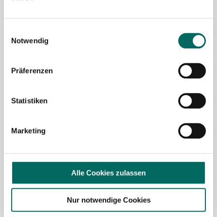
Mit Klick auf „
Stellenanfrage absenden
“ stimme ich den
AGB
des Deutscher Apotheker Service Kundenkontos
Einwilligungsauswahl
sowie den
Datenschutzbestimmungen
der Deutscher
Notwendig
Apotheker Service, Talentzeit GmbH, 33611 Bielefeld. zu.
Präferenzen
Ich möchte den Apotheken-Newsletter
abonnieren, um über Neuigkeiten in der
Pharmazie- und Apothekenbranche
Statistiken
informiert zu werden und Tipps zur
Jobsuche zu erhalten. Ich bin damit
Marketing
einverstanden, dass meine Interaktionen
mit dem Newsletter analysiert werden,
damit passende und relevante
Informationen für mich bereitgestellt
Alle Cookies zulassen
werden können. Im Übrigen habe ich die
Datenschutzerklärung
gelesen und bin mit
Nur notwendige Cookies
ihr einverstanden.