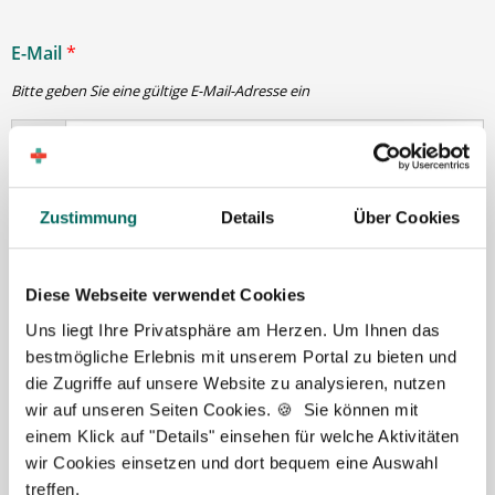
E-Mail
*
Bitte geben Sie eine gültige E-Mail-Adresse ein
Passwort
*
Zustimmung
Details
Über Cookies
min. 6 Zeichen
Diese Webseite verwendet Cookies
Uns liegt Ihre Privatsphäre am Herzen. Um Ihnen das
Ihre Angaben und Dokumente sind
zu jeder Zeit
bestmögliche Erlebnis mit unserem Portal zu bieten und
sicher
. Niemand bis auf Sie und Ihre persönlichen
die Zugriffe auf unsere Website zu analysieren, nutzen
Betreuer haben Zugriff auf Ihre Daten.
wir auf unseren Seiten Cookies. 🍪 Sie können mit
Erst nach Ihrer Freigabe
zu einem konkreten
einem Klick auf "Details" einsehen für welche Aktivitäten
Stellenangebot leiten wir Ihre Daten an die von Ihnen
wir Cookies einsetzen und dort bequem eine Auswahl
gewünschten Apotheken weiter.
treffen.