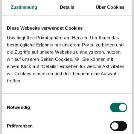
Prozess sehr effizient.
Zustimmung
Details
Über Cookies
Stephan Kramer HEYDAY AG
Diese Webseite verwendet Cookies
Uns liegt Ihre Privatsphäre am Herzen. Um Ihnen das
bestmögliche Erlebnis mit unserem Portal zu bieten und
die Zugriffe auf unsere Website zu analysieren, nutzen
wir auf unseren Seiten Cookies. 🍪 Sie können mit
einem Klick auf "Details" einsehen für welche Aktivitäten
wir Cookies einsetzen und dort bequem eine Auswahl
treffen.
Susanne Schwake-Karl
Einwilligungsauswahl
Notwendig
Ansprechpartnerin
Sie haben Fragen zu den Leistungen des Deutschen
Präferenzen
Apotheker Service im Rahmen der Bewerbersuche?