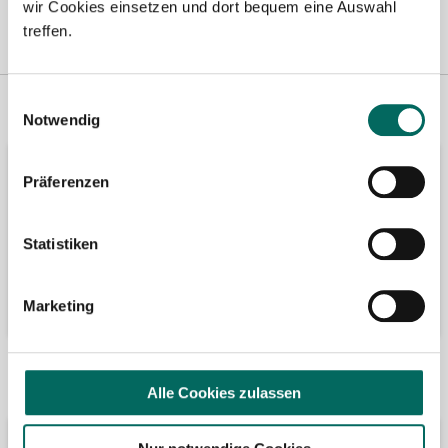
wir Cookies einsetzen und dort bequem eine Auswahl
treffen.
Einwilligungsauswahl
Vertreten in
Wir fördern
Notwendig
Präferenzen
Statistiken
Marketing
Bäume pflanzen
Kooperation mit
Alle Cookies zulassen