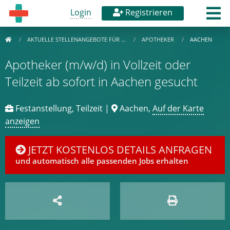
Login
Registrieren
AKTUELLE STELLENANGEBOTE FÜR …
APOTHEKER
AACHEN
Apotheker (m/w/d) in Vollzeit oder
Teilzeit ab sofort in Aachen gesucht
Festanstellung, Teilzeit |
Aachen,
Auf der Karte
anzeigen
JETZT KOSTENLOS DETAILS ANFRAGEN
und automatisch alle passenden Jobs erhalten