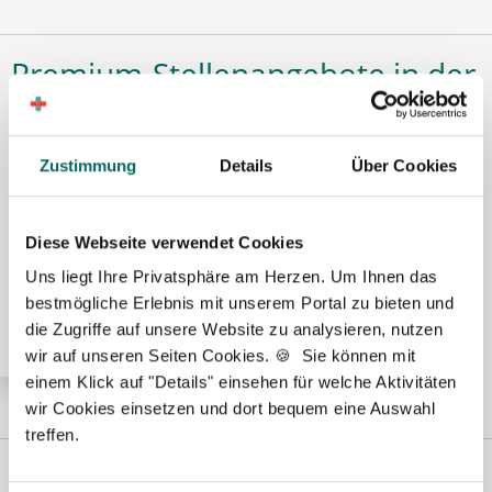
Premium-Stellenangebote in der
Region Aachen:
Zustimmung
Details
Über Cookies
🌟 PREMIUM-STELLENANGEBOT 🌟
Diese Webseite verwendet Cookies
Apotheker (m/w/d) in Voll- oder Teilzeit ab sofort in
Uns liegt Ihre Privatsphäre am Herzen. Um Ihnen das
Eschweiler
bestmögliche Erlebnis mit unserem Portal zu bieten und
die Zugriffe auf unsere Website zu analysieren, nutzen
wir auf unseren Seiten Cookies. 🍪 Sie können mit
einem Klick auf "Details" einsehen für welche Aktivitäten
wir Cookies einsetzen und dort bequem eine Auswahl
treffen.