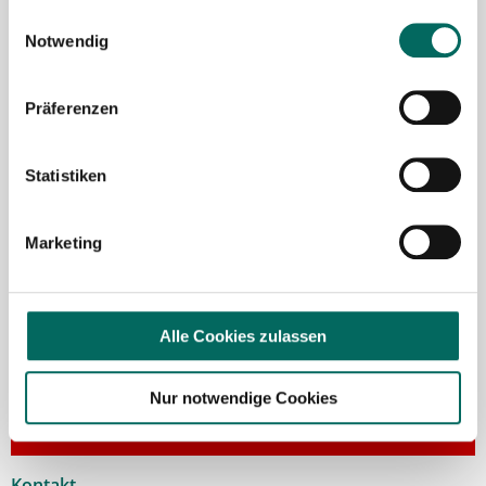
Einwilligungsauswahl
Notwendig
Präferenzen
Robert Braun
Statistiken
Ansprechpartner
Marketing
Ich unterstütze Sie gerne bei der Suche nach einer
Stelle als Apotheker (m|w|d), PTA oder PKA. Bei
Fragen zu unseren Stellenangeboten oder zum
Ablauf nach Ihrer kostenlosen Stellenanfrage
Alle Cookies zulassen
melden Sie sich gern.
Nur notwendige Cookies
Jetzt zur kostenlosen Stellenanfrage
Kontakt