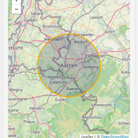
−
Leaflet | ©
OpenStreetMap