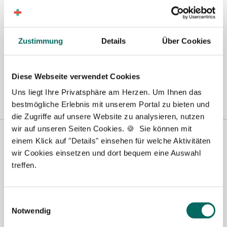
Wunschregion:
Berlin
|
Biberach
|
Dinslaken
|
Dortmund
|
Erfurt
|
Essen
|
Fürth
|
Hamburg
|
Hannover
|
Heilbronn
|
Ingolstadt
|
Kassel
|
Lübeck
|
Zustimmung
Details
Über Cookies
Magdeburg
|
Mönchengladbach
|
München
|
Münster
|
Neu-Ulm
|
Pforzheim
|
Schweinfurt
|
Stendal
|
Stuttgart
|
Waren
|
Wiesbaden
|
Diese Webseite verwendet Cookies
Wilhelmshaven
|
Uns liegt Ihre Privatsphäre am Herzen. Um Ihnen das
bestmögliche Erlebnis mit unserem Portal zu bieten und
die Zugriffe auf unsere Website zu analysieren, nutzen
wir auf unseren Seiten Cookies. 🍪 Sie können mit
einem Klick auf "Details" einsehen für welche Aktivitäten
wir Cookies einsetzen und dort bequem eine Auswahl
treffen.
Einwilligungsauswahl
Notwendig
Susanne Schwake-Karl