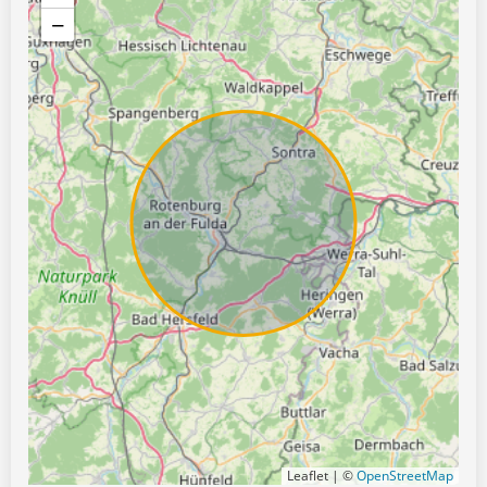
−
Leaflet | ©
OpenStreetMap