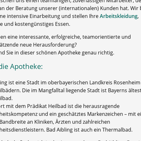
schen uns einen teamfähigen, zuverlässigen Mitarbeiter, d
an der Beratung unserer (internationalen) Kunden hat. Wir 
ne intensive Einarbeitung und stellen Ihre
Arbeitskleidung
,
e und kostengünstiges Essen.
en eine interessante, erfolgreiche, teamorientierte und
ätzende neue Herausforderung?
nd Sie in dieser schönen Apotheke genau richtig.
die Apotheke:
ling ist eine Stadt im oberbayerischen Landkreis Rosenheim
bädern. Die im Mangfalltal liegende Stadt ist Bayerns ältes
lbad.
ort mit dem Prädikat Heilbad ist die herausragende
eitskompetenz und ein geschätztes Markenzeichen – mit e
Bandbreite an Kliniken, Ärzten und zahlreichen
eitsdienstleistern. Bad Aibling ist auch ein Thermalbad.