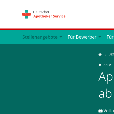
Stellenangebote
Für Bewerber
Für
AK
🌟 PREMI
Ap
ab
Voll- 