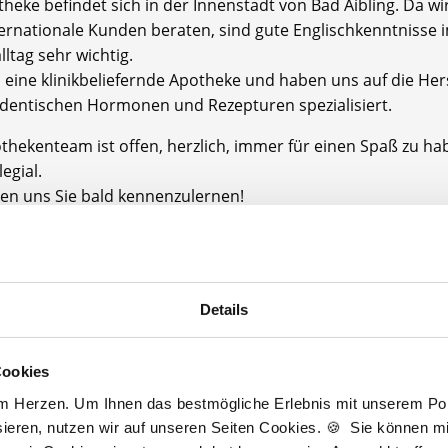
heke befindet sich in der Innenstadt von Bad Aibling. Da wi
nternationale Kunden beraten, sind gute Englischkenntnisse 
lltag sehr wichtig.
d eine klinikbeliefernde Apotheke und haben uns auf die Her
identischen Hormonen und Rezepturen spezialisiert.
thekenteam ist offen, herzlich, immer für einen Spaß zu h
legial.
uen uns Sie bald kennenzulernen!
thekenkammer: Bayern
größe: Unser Team besteht aus vier Apothekern, zwei PTA,
 zwei weiteren Kollegen.
Details
potheke bietet Ihnen:
Cookies
am Herzen. Um Ihnen das bestmögliche Erlebnis mit unserem Port
tarifliche Bezahlung
ieren, nutzen wir auf unseren Seiten Cookies. 🍪 Sie können mit