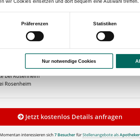
ten wir Cookies einsetzen und dort bequem eine Auswahl treffen.
kgutschein
/Fahrtkostenzuschuss
 Erreichbarkeit
mit öffentl. Verkehrsmitteln
iebliche Altersvorsorge
Präferenzen
Statistiken
ehen Sie von Bewerbungen per Post oder E-Mail ab.
SETZUNG FÜR EINE BEWERBUNG BEI UNSEREN KUNDEN I
Nur notwendige Cookies
A
HE APPROBATION
e bei Rosenheim
ei Rosenheim
Jetzt kostenlos Details anfragen
Momentan interessieren sich
7 Besucher
für
Stellenangebote als
Apotheker