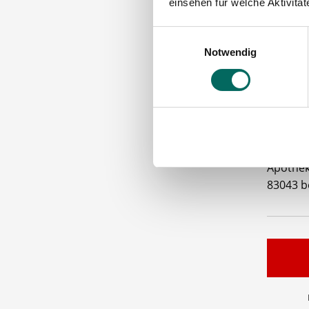
einsehen für welche Aktivitä
Tan
Gute
Einwilligungsauswahl
Betr
Notwendig
Bitte s
VORAUS
DEUTSC
Apothek
83043 b