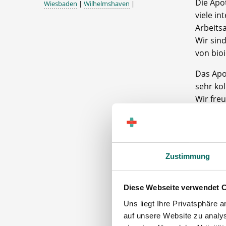
Die Apot
Wiesbaden
|
Wilhelmshaven
|
viele i
Arbeitsa
Wir sin
von bio
Das Apo
sehr kol
Wir fre
Apo
Team
PKA und
Zustimmung
Die A
Diese Webseite verwendet 
Uns liegt Ihre Privatsphäre 
Über
auf unsere Website zu analys