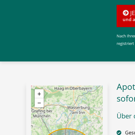
J
und a
Nach Ihrer
registriert
Apot
+
sofo
−
Über d
Gesu