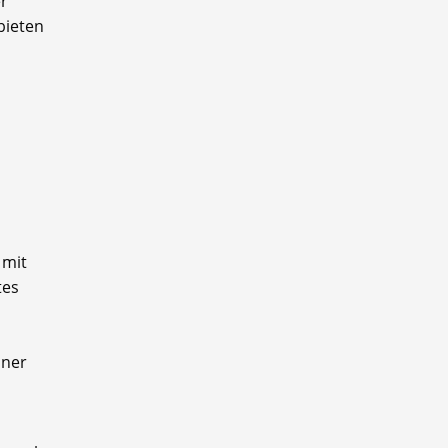
er
bieten
 mit
tes
iner