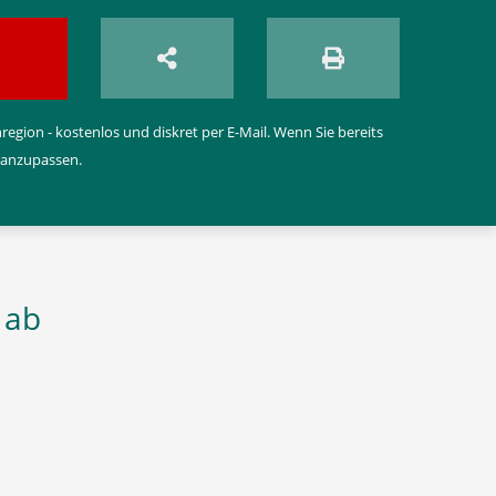
egion - kostenlos und diskret per E-Mail. Wenn Sie bereits
 anzupassen.
 ab