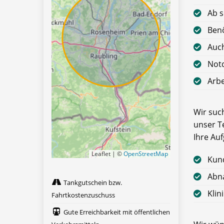
Ab s
Benö
Auch
Notd
Arbe
Wir such
unser T
Ihre Au
Leaflet | ©
OpenStreetMap
Kun
Abn
Tankgutschein bzw.
Klin
Fahrtkostenzuschuss
Gute Erreichbarkeit mit öffentlichen