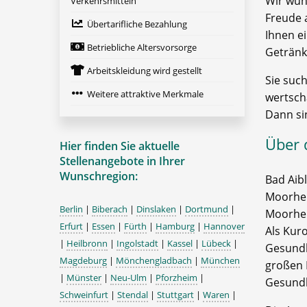
Wir wün
Verkehrsmitteln
Freude 
Übertarifliche Bezahlung
Ihnen ei
Betriebliche Altersvorsorge
Getränk
Arbeitskleidung wird gestellt
Sie such
Weitere attraktive Merkmale
wertsch
Dann si
Über 
Hier finden Sie aktuelle
Stellenangebote in Ihrer
Wunschregion:
Bad Aib
Moorheil
Berlin
|
Biberach
|
Dinslaken
|
Dortmund
|
Moorhei
Erfurt
|
Essen
|
Fürth
|
Hamburg
|
Hannover
Als Kur
|
Heilbronn
|
Ingolstadt
|
Kassel
|
Lübeck
|
Gesundh
Magdeburg
|
Mönchengladbach
|
München
großen 
|
Münster
|
Neu-Ulm
|
Pforzheim
|
Gesundh
Schweinfurt
|
Stendal
|
Stuttgart
|
Waren
|