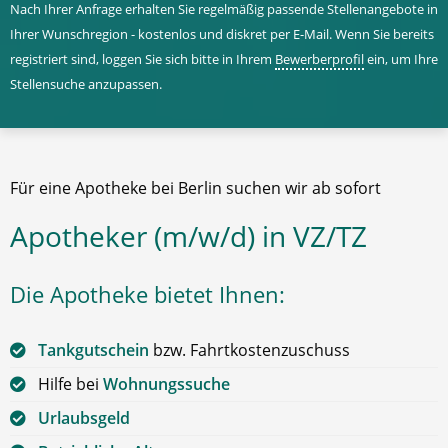
Nach Ihrer Anfrage erhalten Sie regelmäßig passende Stellenangebote in
Ihrer Wunschregion - kostenlos und diskret per E-Mail. Wenn Sie bereits
registriert sind, loggen Sie sich bitte in Ihrem
Bewerberprofil
ein, um Ihre
Stellensuche anzupassen.
Für eine Apotheke bei Berlin suchen wir ab sofort
Apotheker (m/w/d) in VZ/TZ
Die Apotheke bietet Ihnen:
Tankgutschein
bzw. Fahrtkostenzuschuss
Hilfe bei
Wohnungssuche
Urlaubsgeld