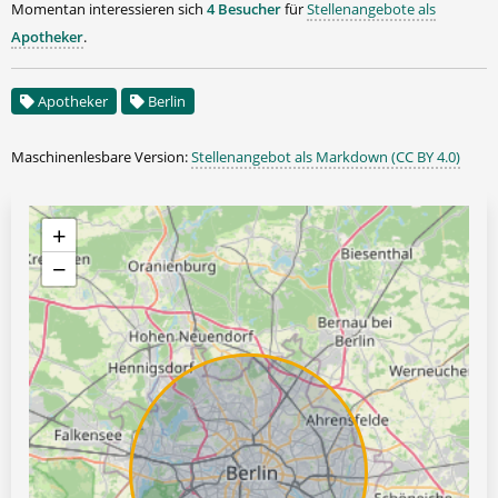
Momentan interessieren sich
4 Besucher
für
Stellenangebote als
Apotheker
.
Apotheker
Berlin
Maschinenlesbare Version:
Stellenangebot als Markdown (CC BY 4.0)
+
−