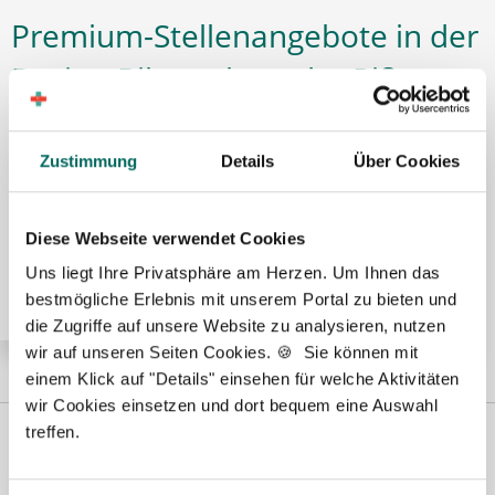
Premium-Stellenangebote in der
Region Biberach an der Riß:
Zustimmung
Details
Über Cookies
🌟 PREMIUM-STELLENANGEBOT 🌟
Apotheker (m/w/d) in Voll- oder Teilzeit ab sofort in
Diese Webseite verwendet Cookies
Munderkingen
Uns liegt Ihre Privatsphäre am Herzen. Um Ihnen das
bestmögliche Erlebnis mit unserem Portal zu bieten und
die Zugriffe auf unsere Website zu analysieren, nutzen
wir auf unseren Seiten Cookies. 🍪 Sie können mit
einem Klick auf "Details" einsehen für welche Aktivitäten
wir Cookies einsetzen und dort bequem eine Auswahl
treffen.