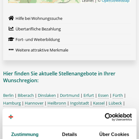
Leaflet | ©
OpenStreetMap
Hilfe bei Wohnungssuche
Übertarifliche Bezahlung
Fort- und Weiterbildung
Weitere attraktive Merkmale
Hier finden Sie aktuelle Stellenangebote in Ihrer
Wunschregion:
Berlin
|
Biberach
|
Dinslaken
|
Dortmund
|
Erfurt
|
Essen
|
Fürth
|
Hamburg
|
Hannover
|
Heilbronn
|
Ingolstadt
|
Kassel
|
Lübeck
|
Magdeburg
|
Mönchengladbach
|
München
|
Münster
|
Neu-Ulm
|
Pforzheim
|
Schweinfurt
|
Stendal
|
Stuttgart
|
Waren
|
Wiesbaden
|
Wilhelmshaven
|
Zustimmung
Details
Über Cookies