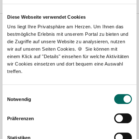
Diese Webseite verwendet Cookies
Uns liegt Ihre Privatsphäre am Herzen. Um Ihnen das
bestmögliche Erlebnis mit unserem Portal zu bieten und
die Zugriffe auf unsere Website zu analysieren, nutzen
wir auf unseren Seiten Cookies. 🍪 Sie können mit
einem Klick auf "Details" einsehen für welche Aktivitäten
wir Cookies einsetzen und dort bequem eine Auswahl
treffen.
Susanne Schwake-Karl
Ansprechpartnerin
Einwilligungsauswahl
Notwendig
Gerne unterstütze ich Sie bei Ihrer Suche nach einer
neuen Stelle als Apotheker (m|w|d), PKA oder PTA.
Sie haben Fragen zu unseren Stellenanzeigen oder
Präferenzen
dem Ablauf, nachdem Sie eine kostenlose
Stellenanfrage abgesendet haben? Dann
Statistiken