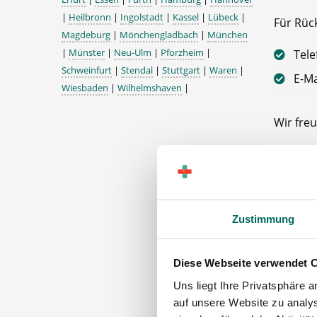
|
Heilbronn
|
Ingolstadt
|
Kassel
|
Lübeck
|
Für Rüc
Magdeburg
|
Mönchengladbach
|
München
|
Münster
|
Neu-Ulm
|
Pforzheim
|
Tele
Schweinfurt
|
Stendal
|
Stuttgart
|
Waren
|
E-Ma
Wiesbaden
|
Wilhelmshaven
|
Wir freu
Ihr Deu
Apothe
28757 
Zustimmung
Diese Webseite verwendet 
Uns liegt Ihre Privatsphäre 
auf unsere Website zu analys