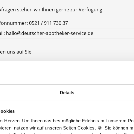
kfragen stehen wir Ihnen gerne zur Verfügung:
fonnummer: 0521 / 911 730 37
il: hallo@deutscher-apotheker-service.de
en uns auf Sie!
tscher Apotheker Service
ke Bremen
Bremen
Details
Cookies
Jetzt kostenlos Details anfragen
am Herzen. Um Ihnen das bestmögliche Erlebnis mit unserem Port
ieren, nutzen wir auf unseren Seiten Cookies. 🍪 Sie können mit
Momentan interessieren sich
4 Besucher
für
Stellenangebote als
Apotheker