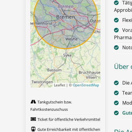
Täti
Approbi
Flex
Vora
Pharmaz
Not
Über 
Die 
Leaflet | ©
OpenStreetMap
Team
Tankgutschein bzw.
Mode
Fahrtkostenzuschuss
Gute
Ticket für öffentliche Verkehrsmittel
Gute Erreichbarkeit mit öffentlichen
Die A