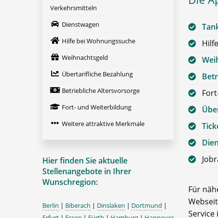
Verkehrsmitteln
Dienstwagen
Tan
Hilfe bei Wohnungssuche
Hilf
Weihnachtsgeld
Wei
Übertarifliche Bezahlung
Betr
Betriebliche Altersvorsorge
Fort
Fort- und Weiterbildung
Über
Weitere attraktive Merkmale
Tick
Die
Job
Hier finden Sie aktuelle
Stellenangebote in Ihrer
Wunschregion:
Für nähe
Webseit
Berlin
|
Biberach
|
Dinslaken
|
Dortmund
|
Service 
Erfurt
|
Essen
|
Fürth
|
Hamburg
|
Hannover