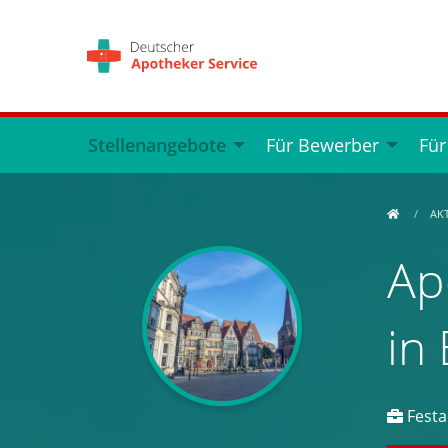
Stellenangebote
Für Bewerber
Für
AK
Ap
in
Festan