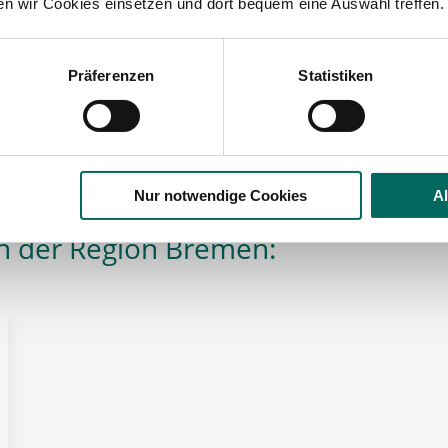
ten wir Cookies einsetzen und dort bequem eine Auswahl treffen.
Präferenzen
Statistiken
eker
lesbare Version:
Stellenangebot als Markdown (CC BY 4.0)
Nur notwendige Cookies
A
n der Region Bremen: