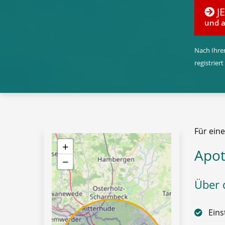
J
und a
Nach Ihrer
registriert
Für ein
+
Apot
−
Über d
Eins