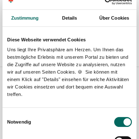
Berlin
|
Biberach
|
Dinslaken
|
Dortmund
|
Erfurt
|
Essen
|
Fürth
|
Hamburg
|
Hannover
|
Heilbronn
|
Ingolstadt
|
Kassel
|
Lübeck
|
Zustimmung
Details
Über Cookies
Magdeburg
|
Mönchengladbach
|
München
|
Münster
|
Neu-Ulm
|
Pforzheim
|
Schweinfurt
|
Stendal
|
Stuttgart
|
Waren
|
Wiesbaden
|
Diese Webseite verwendet Cookies
Wilhelmshaven
|
Uns liegt Ihre Privatsphäre am Herzen. Um Ihnen das
bestmögliche Erlebnis mit unserem Portal zu bieten und
die Zugriffe auf unsere Website zu analysieren, nutzen
wir auf unseren Seiten Cookies. 🍪 Sie können mit
einem Klick auf "Details" einsehen für welche Aktivitäten
wir Cookies einsetzen und dort bequem eine Auswahl
treffen.
Einwilligungsauswahl
Notwendig
Robert Braun