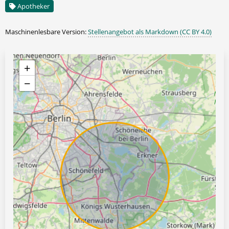
Apotheker
Maschinenlesbare Version:
Stellenangebot als Markdown (CC BY 4.0)
+
−