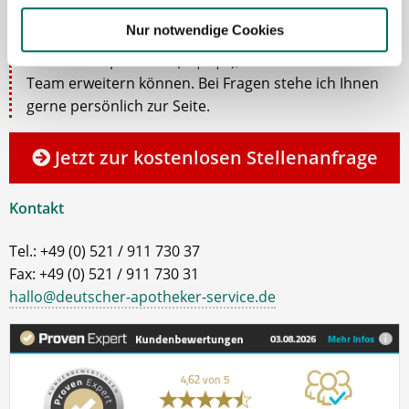
Lassen Sie mich Ihnen bei der Stellensuche helfen.
Nur notwendige Cookies
Gemeinsam finden wir eine passende Apotheke, in
der Sie als Apotheker (m|w|d), PTA oder PKA das
Team erweitern können. Bei Fragen stehe ich Ihnen
gerne persönlich zur Seite.
Jetzt zur kostenlosen Stellenanfrage
Kontakt
Tel.: +49 (0) 521 / 911 730 37
Fax: +49 (0) 521 / 911 730 31
hallo@deutscher-apotheker-service.de