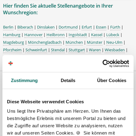
Hier finden Sie aktuelle Stellenangebote in Ihrer
Wunschregion:
Berlin
|
Biberach
|
Dinslaken
|
Dortmund
|
Erfurt
|
Essen
|
Fürth
|
Hamburg
|
Hannover
|
Heilbronn
|
Ingolstadt
|
Kassel
|
Lübeck
|
Magdeburg
|
Mönchengladbach
|
München
|
Münster
|
Neu-Ulm
|
Pforzheim
|
Schweinfurt
|
Stendal
|
Stuttgart
|
Waren
|
Wiesbaden
|
Wilhelmshaven
|
Premium-Stellenangebote in der
Zustimmung
Details
Über Cookies
Region Eichwalde:
Diese Webseite verwendet Cookies
Uns liegt Ihre Privatsphäre am Herzen. Um Ihnen das
bestmögliche Erlebnis mit unserem Portal zu bieten und
🌟 PREMIUM-STELLENANGEBOT 🌟
die Zugriffe auf unsere Website zu analysieren, nutzen
wir auf unseren Seiten Cookies. 🍪 Sie können mit
Apotheker (m/w/d) in Voll- oder Teilzeit ab sofort in