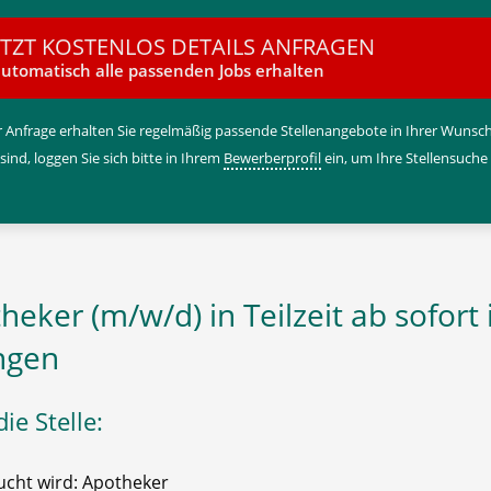
ETZT KOSTENLOS DETAILS ANFRAGEN
utomatisch alle passenden Jobs erhalten
 Anfrage erhalten Sie regelmäßig passende Stellenangebote in Ihrer Wunschr
 sind, loggen Sie sich bitte in Ihrem
Bewerberprofil
ein, um Ihre Stellensuche
heker (m/w/d) in Teilzeit ab sofort 
ngen
ie Stelle:
cht wird: Apotheker