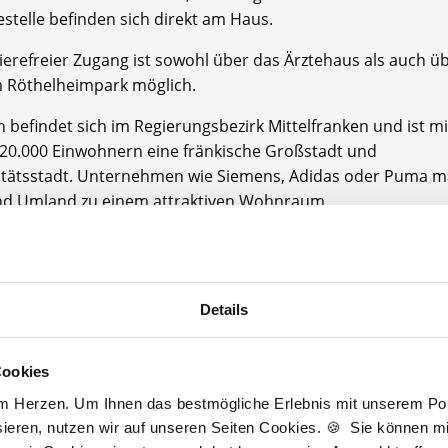
stelle befinden sich direkt am Haus.
ierefreier Zugang ist sowohl über das Ärztehaus als auch üb
m Röthelheimpark möglich.
 befindet sich im Regierungsbezirk Mittelfranken und ist mi
20.000 Einwohnern eine fränkische Großstadt und
itätsstadt. Unternehmen wie Siemens, Adidas oder Puma 
nd Umland zu einem attraktiven Wohnraum.
ropolregion Nürnberg mit Flughafen und historischer Altstad
einmal 20 Auto-Minuten Entfernung zu erreichen.
undheit unserer Kunden ist uns ein großes Anliegen und wi
Details
t Rat und Tat zur Seite.
alapotheke sind wir stolz auf unsere große und treue
Cookies
undschaft.
am Herzen. Um Ihnen das bestmögliche Erlebnis mit unserem Port
ieser Stammkundschaft gehören vor allem die nahegelege
ieren, nutzen wir auf unseren Seiten Cookies. 🍪 Sie können mit