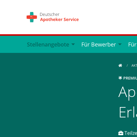
Stellenangebote
Für Bewerber
Für
AK
🌟 PREMI
Ap
Er
Teilze