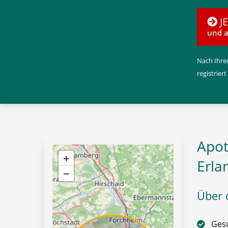
J
und a
Nach Ihrer
registriert
Apot
+
Erla
−
Über d
Gesu