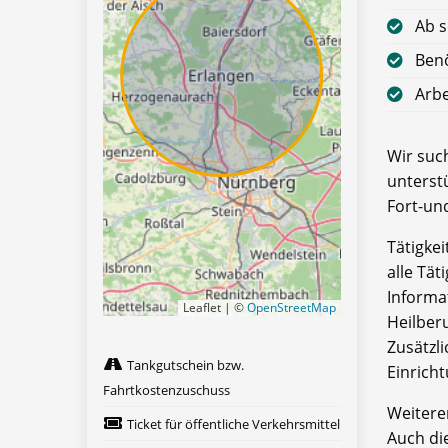
Ab s
Benö
Arbe
Wir suc
unterstü
Fort-u
Tätigkei
alle Tä
Informa
Leaflet | ©
OpenStreetMap
Heilber
Zusätzl
Tankgutschein bzw.
Einrich
Fahrtkostenzuschuss
Weitere
Ticket für öffentliche Verkehrsmittel
Auch di