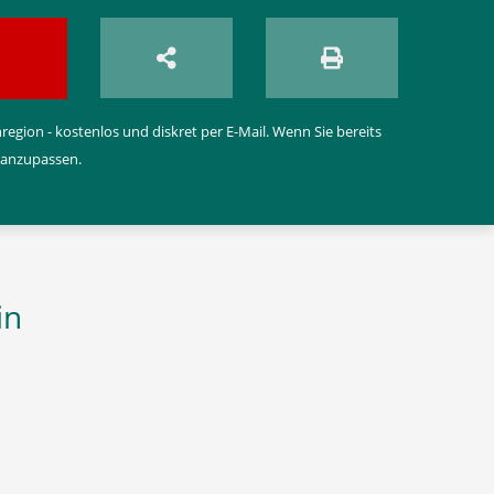
egion - kostenlos und diskret per E-Mail. Wenn Sie bereits
 anzupassen.
in