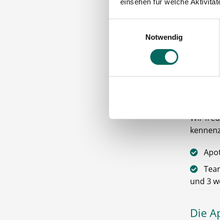
Praxen 
einsehen für welche Aktivitä
Das erf
Einwilligungsauswahl
und Kun
Notwendig
Wir wür
Zusätzli
leistun
Aufgabe
Wir fre
kennenz
Apo
Team
und 3 w
Die A