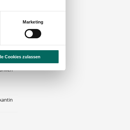
undinnen
Marketing
können!
olle
lle Cookies zulassen
önlich
kantin