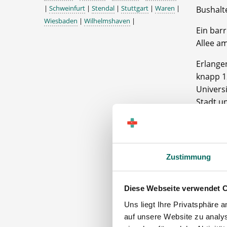
|
Schweinfurt
|
Stendal
|
Stuttgart
|
Waren
|
Bushalte
Wiesbaden
|
Wilhelmshaven
|
Ein barr
Allee a
Erlangen
knapp 1
Univers
Stadt u
Die Met
gerade 
Die Ges
Zustimmung
immer mi
Als Fili
Diese Webseite verwendet 
Stammk
Uns liegt Ihre Privatsphäre 
Neben d
auf unsere Website zu analys