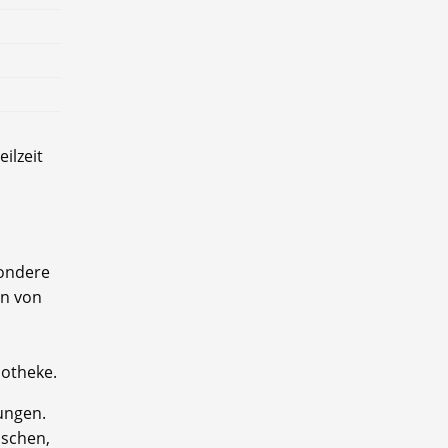
ilzeit
sondere
en von
potheke.
ungen.
ischen,