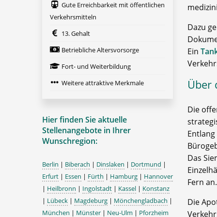
Gute Erreichbarkeit mit öffentlichen
medizin
Verkehrsmitteln
Dazu ge
13. Gehalt
Dokume
Betriebliche Altersvorsorge
Ein
Tan
Verkehr
Fort- und Weiterbildung
Über 
Weitere attraktive Merkmale
Die offe
Hier finden Sie aktuelle
strateg
Stellenangebote in Ihrer
Entlang
Wunschregion:
Bürogeb
Das Sie
Berlin
|
Biberach
|
Dinslaken
|
Dortmund
|
Einzelh
Erfurt
|
Essen
|
Fürth
|
Hamburg
|
Hannover
Fern an.
|
Heilbronn
|
Ingolstadt
|
Kassel
|
Konstanz
|
Lübeck
|
Magdeburg
|
Mönchengladbach
|
Die Apo
München
|
Münster
|
Neu-Ulm
|
Pforzheim
Verkehr