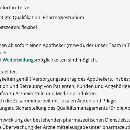
ofort in Teilzeit
tigte Qualifikation: Pharmaziestudium
itszeiten: flexibel
hen ab sofort einen Apotheker (m/w/d), der unser Team in Te
tzt.
nd
Weiterbildung
smöglichkeiten sind möglich.
tsfelder:
tigkeiten gemäß Versorgungsauftrag des Apothekers, insbe
tion und Betreuung von Patienten, Kunden und Angehörig
ufen zu Arzneimitteln und Medizinprodukten.
ich die Zusammenarbeit mit lokalen Ärzten und Pflege-
tungen. Sicherstellung des Qualitätsmanagements für die A
ntwicklung der bestehenden pharmazeutischen Dienstleist
e Überwachung der Arzneimittelausgabe unter pharmazeut