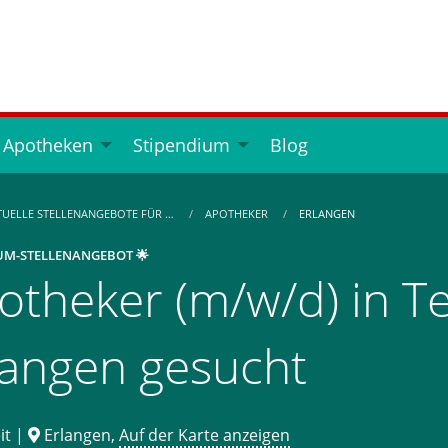
 Apotheken
Stipendium
Blog
TUELLE STELLENANGEBOTE FÜR …
APOTHEKER
ERLANGEN
UM-STELLENANGEBOT 🌟
otheker (m/w/d) in Tei
langen gesucht
it |
Erlangen,
Auf der Karte anzeigen