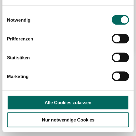
Übertarifliche Bezahlung
Einwilligungsauswahl
Betriebliche Altersvorsorge
Notwendig
Fort- und Weiterbildung
Weitere attraktive Merkmale
Präferenzen
Statistiken
Hier finden Sie aktuelle Stellenangebote in Ihrer
Wunschregion:
Marketing
Berlin
|
Biberach
|
Dinslaken
|
Dortmund
|
Erfurt
|
Essen
|
Fürth
|
Hamburg
|
Hannover
|
Heilbronn
|
Ingolstadt
|
Kassel
|
Lübeck
|
Magdeburg
|
Mönchengladbach
|
München
|
Münster
|
Neu-Ulm
|
Alle Cookies zulassen
Pforzheim
|
Schweinfurt
|
Stendal
|
Stuttgart
|
Waren
|
Wiesbaden
|
Wilhelmshaven
|
Nur notwendige Cookies