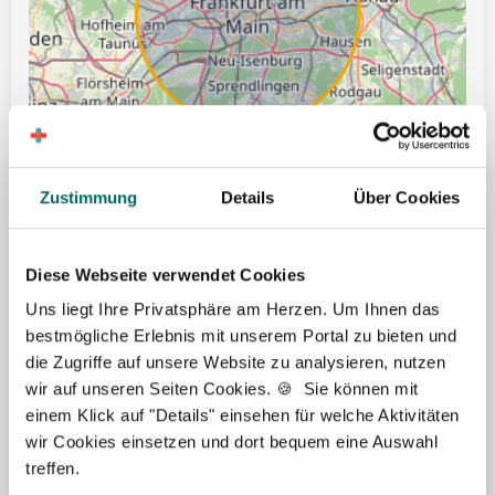
Zustimmung
Details
Über Cookies
Leaflet | ©
OpenStreetMap
Diese Webseite verwendet Cookies
Uns liegt Ihre Privatsphäre am Herzen. Um Ihnen das
Tankgutschein bzw. Fahrtkostenzuschuss
bestmögliche Erlebnis mit unserem Portal zu bieten und
die Zugriffe auf unsere Website zu analysieren, nutzen
Ticket für öffentliche Verkehrsmittel
wir auf unseren Seiten Cookies. 🍪 Sie können mit
Gute Erreichbarkeit mit öffentlichen Verkehrsmitteln
einem Klick auf "Details" einsehen für welche Aktivitäten
wir Cookies einsetzen und dort bequem eine Auswahl
Hilfe bei Wohnungssuche
treffen.
Zuschuss bei Umzug