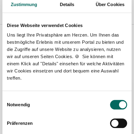
Pforzheim
|
Schweinfurt
|
Stendal
|
Stuttgart
|
Waren
|
Wiesbaden
|
Zustimmung
Details
Über Cookies
Wilhelmshaven
|
Diese Webseite verwendet Cookies
Premium-Stellenangebote in der
Uns liegt Ihre Privatsphäre am Herzen. Um Ihnen das
bestmögliche Erlebnis mit unserem Portal zu bieten und
Region der Gemeinde
die Zugriffe auf unsere Website zu analysieren, nutzen
Vaterstetten:
wir auf unseren Seiten Cookies. 🍪 Sie können mit
einem Klick auf "Details" einsehen für welche Aktivitäten
wir Cookies einsetzen und dort bequem eine Auswahl
treffen.
🌟 PREMIUM-STELLENANGEBOT 🌟
Einwilligungsauswahl
Notwendig
Präferenzen
Apotheker (m/w/d) in Teilzeit ab sofort in bei
München