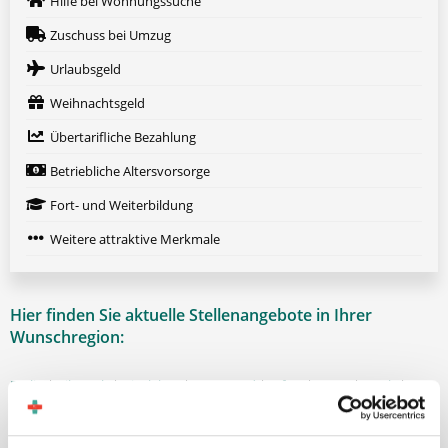
Hilfe bei Wohnungssuche
Zuschuss bei Umzug
Urlaubsgeld
Weihnachtsgeld
Übertarifliche Bezahlung
Betriebliche Altersvorsorge
Fort- und Weiterbildung
Weitere attraktive Merkmale
Hier finden Sie aktuelle Stellenangebote in Ihrer
Wunschregion:
Berlin
|
Biberach
|
Dinslaken
|
Dortmund
|
Erfurt
|
Essen
|
Fürth
|
Hamburg
|
Hannover
|
Heilbronn
|
Ingolstadt
|
Kassel
|
Lübeck
|
Magdeburg
|
Mönchengladbach
|
München
|
Münster
|
Neu-Ulm
|