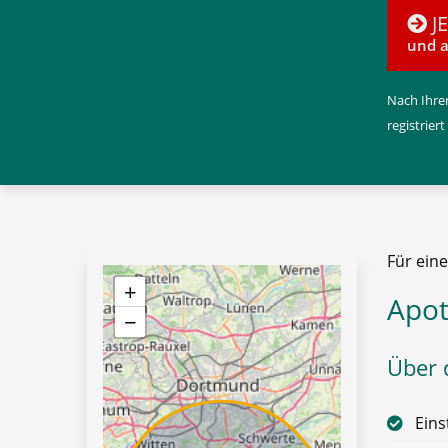
J
und a
Nach Ihrer
registriert
Für ein
+
Apot
−
Über d
Eins