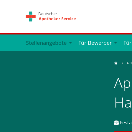
Stellenangebote
Für Bewerber
Für
AK
Ap
Ha
Festan