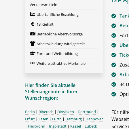
Verkehrsmitteln
Übertarifliche Bezahlung
Tan
13. Gehalt
Betr
Betriebliche Altersvorsorge
Fort
Arbeitskleidung wird gestellt
Über
Fort- und Weiterbildung
Tick
Weitere attraktive Merkmale
Zusä
Arbe
34 U
Hier finden Sie aktuelle
Stellenangebote in Ihrer
Opti
Wunschregion:
Für nähe
Berlin
|
Biberach
|
Dinslaken
|
Dortmund
|
Webseit
Erfurt
|
Essen
|
Fürth
|
Hamburg
|
Hannover
Service 
|
Heilbronn
|
Ingolstadt
|
Kassel
|
Lübeck
|