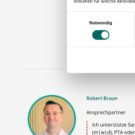
einsehen für welche Aktivitä
Einwilligungsauswahl
Notwendig
Apoth
Maschinen
Robert Braun
Ansprechpartner
Ich unterstütze Si
(m|w|d), PTA oder