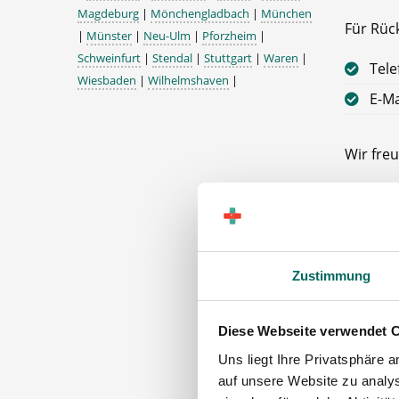
Magdeburg
|
Mönchengladbach
|
München
Für Rüc
|
Münster
|
Neu-Ulm
|
Pforzheim
|
Schweinfurt
|
Stendal
|
Stuttgart
|
Waren
|
Tele
Wiesbaden
|
Wilhelmshaven
|
E-Ma
Wir freu
Ihr Deu
Apothe
58119 
Zustimmung
Diese Webseite verwendet 
Uns liegt Ihre Privatsphäre 
auf unsere Website zu analys