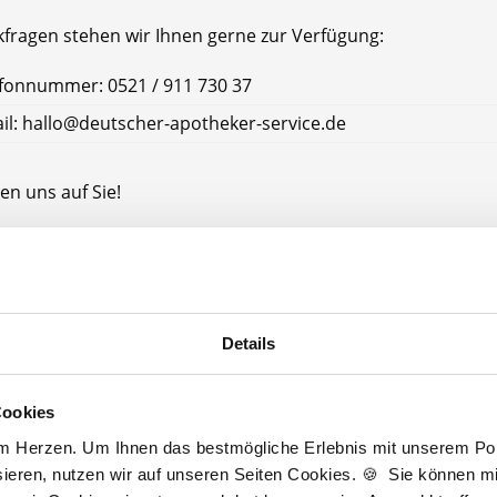
kfragen stehen wir Ihnen gerne zur Verfügung:
fonnummer: 0521 / 911 730 37
il: hallo@deutscher-apotheker-service.de
en uns auf Sie!
tscher Apotheker Service
ke Hagen
Hagen
Details
Cookies
Jetzt kostenlos Details anfragen
am Herzen. Um Ihnen das bestmögliche Erlebnis mit unserem Port
ieren, nutzen wir auf unseren Seiten Cookies. 🍪 Sie können mit
Momentan interessieren sich
3 Besucher
für
Stellenangebote als
Apotheker