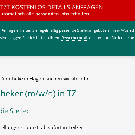
ETZT KOSTENLOS DETAILS ANFRAGEN
utomatisch alle passenden Jobs erhalten
 Anfrage erhalten Sie regelmäßig passende Stellenangebote in Ihrer Wunschr
 sind, loggen Sie sich bitte in Ihrem
Bewerberprofil
ein, um Ihre Stellensuche
e Apotheke in Hagen suchen wir ab sofort
heker (m/w/d) in TZ
ie Stelle:
tellungszeitpunkt: ab sofort in Teilzeit