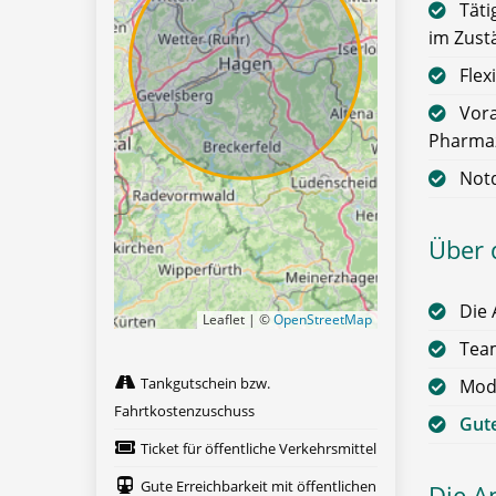
Täti
im Zust
Flex
Vora
Pharmaz
Notd
Über 
Die 
Leaflet | ©
OpenStreetMap
Team
Tankgutschein bzw.
Mode
Fahrtkostenzuschuss
Gute
Ticket für öffentliche Verkehrsmittel
Gute Erreichbarkeit mit öffentlichen
Die A