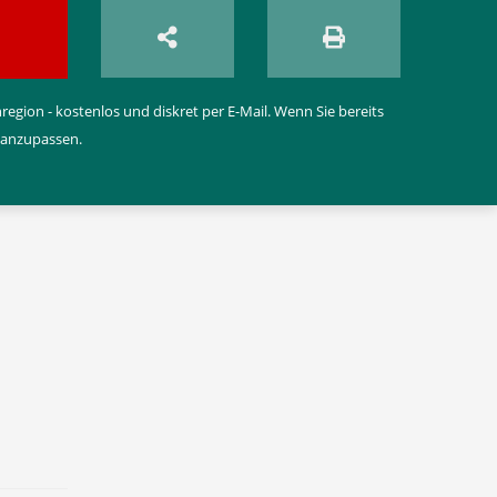
egion - kostenlos und diskret per E-Mail. Wenn Sie bereits
 anzupassen.