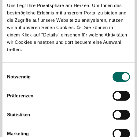
Uns liegt Ihre Privatsphäre am Herzen. Um Ihnen das
bestmögliche Erlebnis mit unserem Portal zu bieten und
die Zugriffe auf unsere Website zu analysieren, nutzen
wir auf unseren Seiten Cookies. 🍪 Sie können mit
einem Klick auf "Details" einsehen für welche Aktivitäten
Robert Braun
wir Cookies einsetzen und dort bequem eine Auswahl
treffen.
Ansprechpartner
Ich unterstütze Sie gerne bei der Suche nach einer
Einwilligungsauswahl
Stelle als Apotheker (m|w|d), PTA oder PKA. Bei
Notwendig
Fragen zu unseren Stellenangeboten oder zum
Ablauf nach Ihrer kostenlosen Stellenanfrage
melden Sie sich gern.
Präferenzen
Jetzt zur kostenlosen Stellenanfrage
Statistiken
Kontakt
Marketing