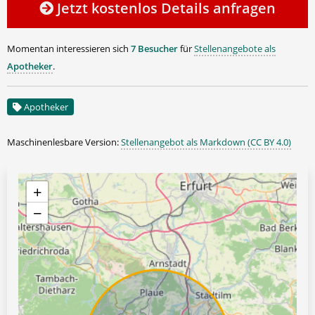
Jetzt kostenlos Details anfragen
Momentan interessieren sich
7 Besucher
für
Stellenangebote als
Apotheker
.
Apotheker
Maschinenlesbare Version:
Stellenangebot als Markdown (CC BY 4.0)
+
−