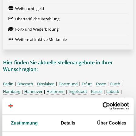
Weihnachtsgeld
Übertarifliche Bezahlung
Fort- und Weiterbildung
Weitere attraktive Merkmale
Hier finden Sie aktuelle Stellenangebote in Ihrer
Wunschregion:
Berlin
|
Biberach
|
Dinslaken
|
Dortmund
|
Erfurt
|
Essen
|
Fürth
|
Hamburg
|
Hannover
|
Heilbronn
|
Ingolstadt
|
Kassel
|
Lübeck
|
Magdeburg
|
Mönchengladbach
|
München
|
Münster
|
Neu-Ulm
|
Pforzheim
|
Schweinfurt
|
Stendal
|
Stuttgart
|
Waren
|
Wiesbaden
|
Wilhelmshaven
|
Zustimmung
Details
Über Cookies