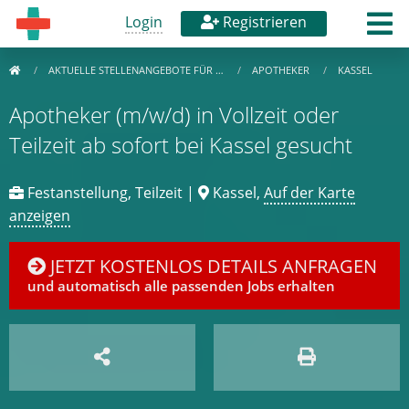
Login
Registrieren
AKTUELLE STELLENANGEBOTE FÜR …
APOTHEKER
KASSEL
Apotheker (m/w/d) in Vollzeit oder
Teilzeit ab sofort bei Kassel gesucht
Festanstellung, Teilzeit |
Kassel,
Auf der Karte
anzeigen
JETZT KOSTENLOS DETAILS ANFRAGEN
und automatisch alle passenden Jobs erhalten