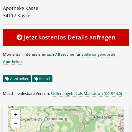
Apotheke Kassel
34117 Kassel
Jetzt kostenlos Details anfragen
Momentan interessieren sich
7 Besucher
für
Stellenangebote als
Apotheker
.
Apotheker
Kassel
Maschinenlesbare Version:
Stellenangebot als Markdown (CC BY 4.0)
+
−