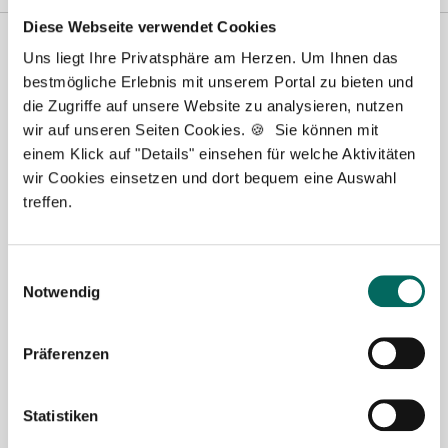
Diese Webseite verwendet Cookies
Uns liegt Ihre Privatsphäre am Herzen. Um Ihnen das
bestmögliche Erlebnis mit unserem Portal zu bieten und
die Zugriffe auf unsere Website zu analysieren, nutzen
wir auf unseren Seiten Cookies. 🍪 Sie können mit
einem Klick auf "Details" einsehen für welche Aktivitäten
wir Cookies einsetzen und dort bequem eine Auswahl
treffen.
Robert Braun
Ansprechpartner
Einwilligungsauswahl
Notwendig
Ich unterstütze Sie gerne bei der Suche nach einer
Stelle als Apotheker (m|w|d), PTA oder PKA. Bei
Fragen zu unseren Stellenangeboten oder zum
Präferenzen
Ablauf nach Ihrer kostenlosen Stellenanfrage
melden Sie sich gern.
Statistiken