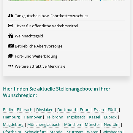
Tankgutschein bzw. Fahrtkostenzuschuss
Ticket für öffentliche Verkehrsmittel
Weihnachtsgeld
Betriebliche Altersvorsorge
Fort- und Weiterbildung
Weitere attraktive Merkmale
Hier finden Sie aktuelle Stellenangebote in Ihrer
Wunschregion:
Berlin
|
Biberach
|
Dinslaken
|
Dortmund
|
Erfurt
|
Essen
|
Fürth
|
Hamburg
|
Hannover
|
Heilbronn
|
Ingolstadt
|
Kassel
|
Lübeck
|
Magdeburg
|
Mönchengladbach
|
München
|
Münster
|
Neu-Ulm
|
Pforzheim
|
Schweinfurt
|
Stendal
|
Stuttgart
|
Waren
|
Wiesbaden
|