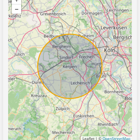
−
Leaflet | ©
OpenStreetMap