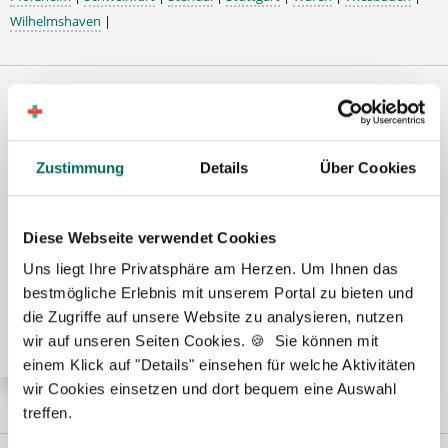
Wilhelmshaven
|
Premium-Stellenangebote in der
Region Kerpen:
Zustimmung
Details
Über Cookies
Diese Webseite verwendet Cookies
🌟 PREMIUM-STELLENANGEBOT 🌟
Uns liegt Ihre Privatsphäre am Herzen. Um Ihnen das
Apotheker (m/w/d) in Voll- oder Teilzeit ab sofort in
bestmögliche Erlebnis mit unserem Portal zu bieten und
Erftstadt
die Zugriffe auf unsere Website zu analysieren, nutzen
wir auf unseren Seiten Cookies. 🍪 Sie können mit
einem Klick auf "Details" einsehen für welche Aktivitäten
wir Cookies einsetzen und dort bequem eine Auswahl
treffen.