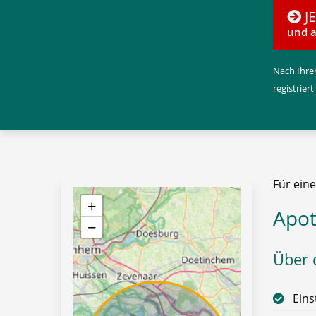
J
und a
Nach Ihrer
registriert
Für eine
+
Apot
−
Über d
Eins