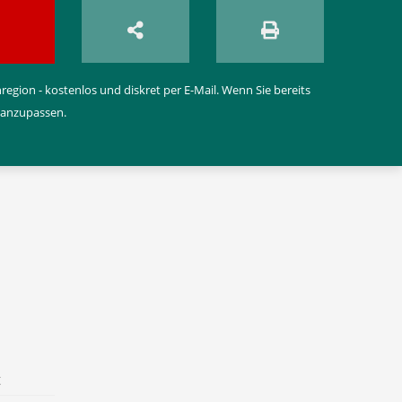
egion - kostenlos und diskret per E-Mail. Wenn Sie bereits
 anzupassen.
t