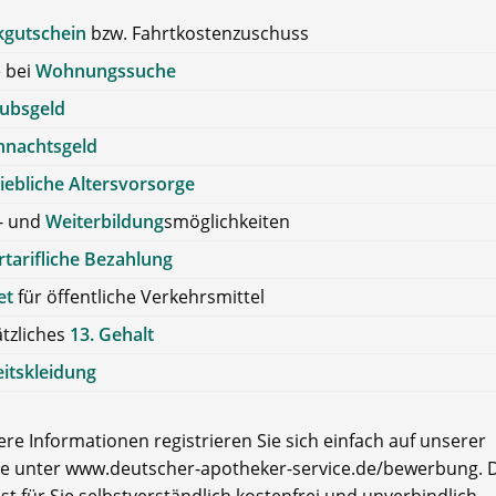
kgutschein
bzw. Fahrtkostenzuschuss
e bei
Wohnungssuche
aubsgeld
hnachtsgeld
iebliche Altersvorsorge
- und
Weiterbildung
smöglichkeiten
tarifliche Bezahlung
et
für öffentliche Verkehrsmittel
tzliches
13. Gehalt
itskleidung
re Informationen registrieren Sie sich einfach auf unserer
e unter www.deutscher-apotheker-service.de/bewerbung. D