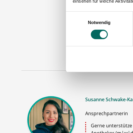
einsehen für welche Aktivitä
Einwilligungsauswahl
Notwendig
Apoth
Maschinen
Susanne Schwake-Ka
Ansprechpartnerin
Gerne unterstütze i
Apotheker (m|w|d)