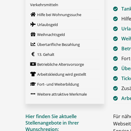
Verkehrsmitteln
Tan
Hilfe bei Wohnungssuche
Hilf
Urlaubsgeld
Url
Weihnachtsgeld
Wei
Übertarifliche Bezahlung
Betr
13. Gehalt
Fort
Betriebliche Altersvorsorge
Über
Arbeitskleidung wird gestellt
Tick
Fort- und Weiterbildung
Zusä
Weitere attraktive Merkmale
Arbe
Hier finden Sie aktuelle
Für nähe
Stellenangebote in Ihrer
Webseit
Wunschregion: