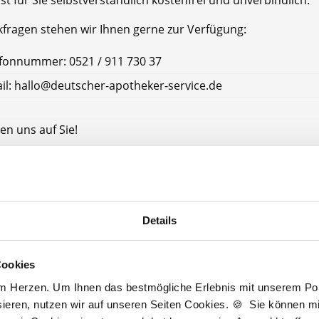
ist für Sie selbstverständlich kostenfrei und unverbindlich.
kfragen stehen wir Ihnen gerne zur Verfügung:
fonnummer: 0521 / 911 730 37
il: hallo@deutscher-apotheker-service.de
en uns auf Sie!
tscher Apotheker Service
e Kleve
leve
Details
Cookies
Jetzt kostenlos Details anfragen
am Herzen. Um Ihnen das bestmögliche Erlebnis mit unserem Port
ieren, nutzen wir auf unseren Seiten Cookies. 🍪 Sie können mit