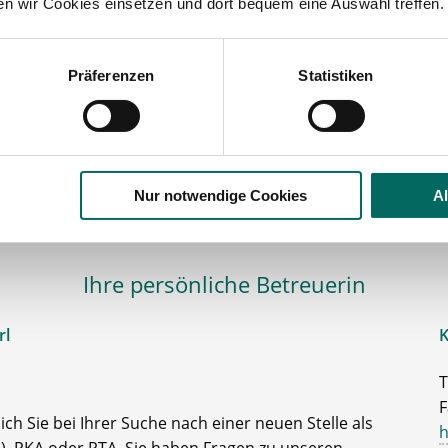
ten wir Cookies einsetzen und dort bequem eine Auswahl treffen.
Momentan interessieren sich
7 Besucher
für
Stellenangebote als
Apotheker
Präferenzen
Statistiken
eker
Kleve
lesbare Version:
Stellenangebot als Markdown (CC BY 4.0)
Nur notwendige Cookies
A
Ihre persönliche Betreuerin
rl
K
T
F
ch Sie bei Ihrer Suche nach einer neuen Stelle als
h
, PKA oder PTA. Sie haben Fragen zu unseren