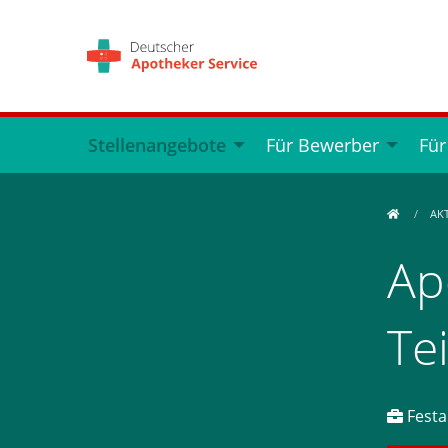
Stellenangebote
Für Bewerber
Für
AK
Ap
Tei
Festan