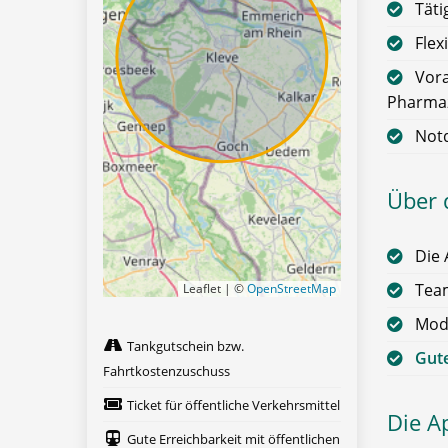
Täti
Flex
Vora
Pharmaz
Not
Über 
Die 
Team
Leaflet | ©
OpenStreetMap
Mode
Tankgutschein bzw.
Gute
Fahrtkostenzuschuss
Ticket für öffentliche Verkehrsmittel
Die A
Gute Erreichbarkeit mit öffentlichen