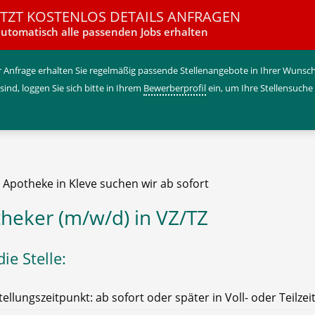
ETZT KOSTENLOS DETAILS ANFRAGEN
utomatisch alle passenden Jobs erhalten
 Anfrage erhalten Sie regelmäßig passende Stellenangebote in Ihrer Wunschr
 sind, loggen Sie sich bitte in Ihrem
Bewerberprofil
ein, um Ihre Stellensuche
 Apotheke in Kleve suchen wir ab sofort
heker (m/w/d) in VZ/TZ
ie Stelle:
tellungszeitpunkt: ab sofort oder später in Voll- oder Teilzei