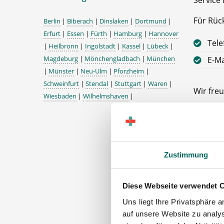
Service 
Für Rüc
Berlin
|
Biberach
|
Dinslaken
|
Dortmund
|
Erfurt
|
Essen
|
Fürth
|
Hamburg
|
Hannover
Tele
|
Heilbronn
|
Ingolstadt
|
Kassel
|
Lübeck
|
Magdeburg
|
Mönchengladbach
|
München
E-Ma
|
Münster
|
Neu-Ulm
|
Pforzheim
|
Schweinfurt
|
Stendal
|
Stuttgart
|
Waren
|
Wir freu
Wiesbaden
|
Wilhelmshaven
|
Ihr Deu
Apothek
47533 K
Zustimmung
Diese Webseite verwendet 
Uns liegt Ihre Privatsphäre 
auf unsere Website zu analys