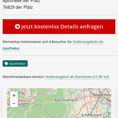
Apotheke der Pfalz
76829 der Pfalz
Jetzt kostenlos Details anfragen
Momentan interessieren sich
4 Besucher
für
Stellenangebote als
Apotheker
.
Apotheker
Maschinenlesbare Version:
Stellenangebot als Markdown (CC BY 4.0)
+
−