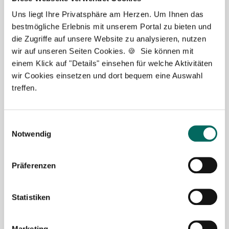
Uns liegt Ihre Privatsphäre am Herzen. Um Ihnen das
bestmögliche Erlebnis mit unserem Portal zu bieten und
die Zugriffe auf unsere Website zu analysieren, nutzen
wir auf unseren Seiten Cookies. 🍪 Sie können mit
einem Klick auf "Details" einsehen für welche Aktivitäten
Robert Braun
wir Cookies einsetzen und dort bequem eine Auswahl
treffen.
Ansprechpartner
Ich unterstütze Sie gerne bei der Suche nach einer
Einwilligungsauswahl
Stelle als Apotheker (m|w|d), PTA oder PKA. Bei
Notwendig
Fragen zu unseren Stellenangeboten oder zum
Ablauf nach Ihrer kostenlosen Stellenanfrage
Präferenzen
melden Sie sich gern.
Statistiken
Jetzt zur kostenlosen Stellenanfrage
Marketing