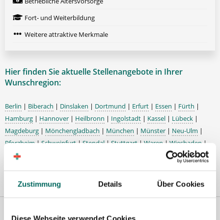
Betriebliche Altersvorsorge
Fort- und Weiterbildung
Weitere attraktive Merkmale
Hier finden Sie aktuelle Stellenangebote in Ihrer
Wunschregion:
Berlin
|
Biberach
|
Dinslaken
|
Dortmund
|
Erfurt
|
Essen
|
Fürth
|
Hamburg
|
Hannover
|
Heilbronn
|
Ingolstadt
|
Kassel
|
Lübeck
|
Magdeburg
|
Mönchengladbach
|
München
|
Münster
|
Neu-Ulm
|
Pforzheim
|
Schweinfurt
|
Stendal
|
Stuttgart
|
Waren
|
Wiesbaden
|
Wilhelmshaven
|
Zustimmung
Details
Über Cookies
Diese Webseite verwendet Cookies