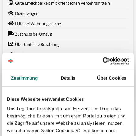
Gute Erreichbarkeit mit öffentlichen Verkehrsmitteln
Dienstwagen
Hilfe bei Wohnungssuche
Zuschuss bei Umzug
Übertarifliche Bezahlung
13. Gehalt
Betriebliche Altersvorsorge
Fort- und Weiterbildung
Zustimmung
Details
Über Cookies
Weitere attraktive Merkmale
Diese Webseite verwendet Cookies
Hier finden Sie aktuelle Stellenangebote in Ihrer
Uns liegt Ihre Privatsphäre am Herzen. Um Ihnen das
Wunschregion:
bestmögliche Erlebnis mit unserem Portal zu bieten und
die Zugriffe auf unsere Website zu analysieren, nutzen
Berlin
|
Biberach
|
Dinslaken
|
Dortmund
|
Erfurt
|
Essen
|
Fürth
|
wir auf unseren Seiten Cookies. 🍪 Sie können mit