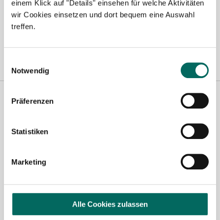
Hamburg
|
Hannover
|
Heilbronn
|
Ingolstadt
|
Kassel
|
Lübeck
|
einem Klick auf "Details" einsehen für welche Aktivitäten
Magdeburg
|
Mönchengladbach
|
München
|
Münster
|
Neu-Ulm
|
wir Cookies einsetzen und dort bequem eine Auswahl
treffen.
Pforzheim
|
Schweinfurt
|
Stendal
|
Stuttgart
|
Waren
|
Wiesbaden
|
Wilhelmshaven
|
Einwilligungsauswahl
Notwendig
Präferenzen
Statistiken
Marketing
Jasmin Siebeck - Teamleitung
Ansprechpartnerin
Alle Cookies zulassen