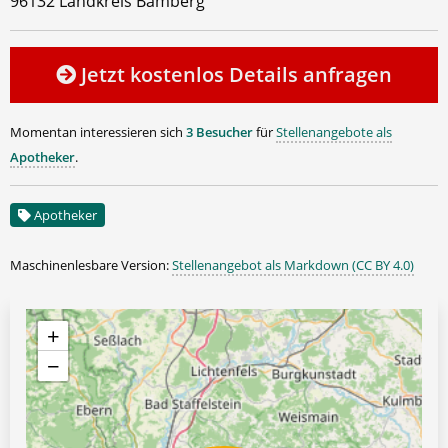
96132 Landkreis Bamberg
Jetzt kostenlos Details anfragen
Momentan interessieren sich
3 Besucher
für
Stellenangebote als
Apotheker
.
Apotheker
Maschinenlesbare Version:
Stellenangebot als Markdown (CC BY 4.0)
+
−