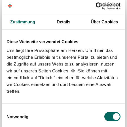
Zustimmung
Details
Über Cookies
Leaflet | ©
OpenStreetMap
Diese Webseite verwendet Cookies
Uns liegt Ihre Privatsphäre am Herzen. Um Ihnen das
Hilfe bei Wohnungssuche
bestmögliche Erlebnis mit unserem Portal zu bieten und
die Zugriffe auf unsere Website zu analysieren, nutzen
Übertarifliche Bezahlung
wir auf unseren Seiten Cookies. 🍪 Sie können mit
13. Gehalt
einem Klick auf "Details" einsehen für welche Aktivitäten
wir Cookies einsetzen und dort bequem eine Auswahl
Arbeitskleidung wird gestellt
treffen.
Fort- und Weiterbildung
Weitere attraktive Merkmale
Einwilligungsauswahl
Notwendig
Hier finden Sie aktuelle Stellenangebote in Ihrer