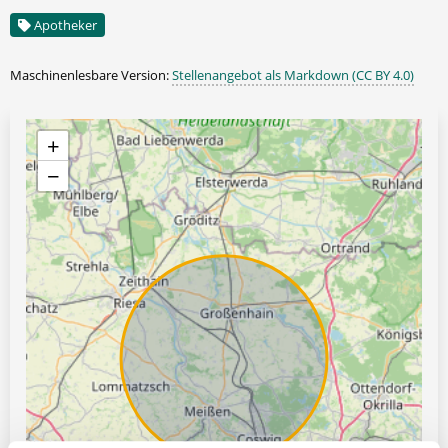
Apotheker
Maschinenlesbare Version:
Stellenangebot als Markdown (CC BY 4.0)
+
−