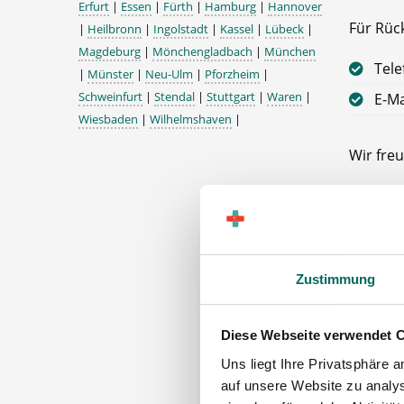
Erfurt
|
Essen
|
Fürth
|
Hamburg
|
Hannover
Für Rüc
|
Heilbronn
|
Ingolstadt
|
Kassel
|
Lübeck
|
Magdeburg
|
Mönchengladbach
|
München
Tele
|
Münster
|
Neu-Ulm
|
Pforzheim
|
Schweinfurt
|
Stendal
|
Stuttgart
|
Waren
|
E-Ma
Wiesbaden
|
Wilhelmshaven
|
Wir freu
Ihr Deu
Apothek
01993 L
Zustimmung
Diese Webseite verwendet 
Uns liegt Ihre Privatsphäre 
auf unsere Website zu analys