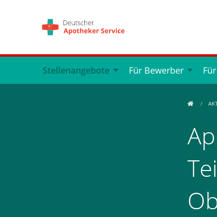
Stellenangebote
Für Bewerber
Für
AK
Ap
Tei
Ob