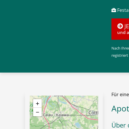
Festan
J
und a
Nach Ihrer
registriert
Für ein
+
Apot
−
Über d