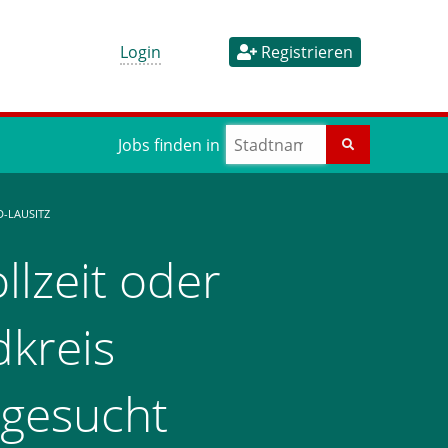
Login
Registrieren
Jobs finden in
-LAUSITZ
llzeit oder
dkreis
 gesucht