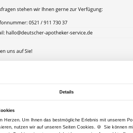
kfragen stehen wir Ihnen gerne zur Verfügung:
fonnummer: 0521 / 911 730 37
il: hallo@deutscher-apotheker-service.de
en uns auf Sie!
tscher Apotheker Service
e Landkreis Oberspreewald-Lausitz
andkreis Oberspreewald-Lausitz
Details
Cookies
Jetzt kostenlos Details anfragen
am Herzen. Um Ihnen das bestmögliche Erlebnis mit unserem Port
ieren, nutzen wir auf unseren Seiten Cookies. 🍪 Sie können mit
Momentan interessieren sich
3 Besucher
für
Stellenangebote als
Apotheker