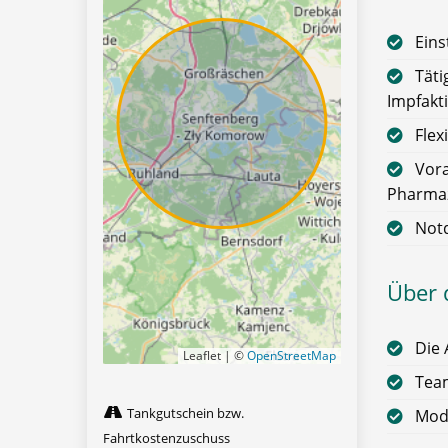
Eins
Täti
Impfakt
Flex
Vora
Pharmaz
Not
Über 
Die 
Leaflet | ©
OpenStreetMap
Team
Tankgutschein bzw.
Mode
Fahrtkostenzuschuss