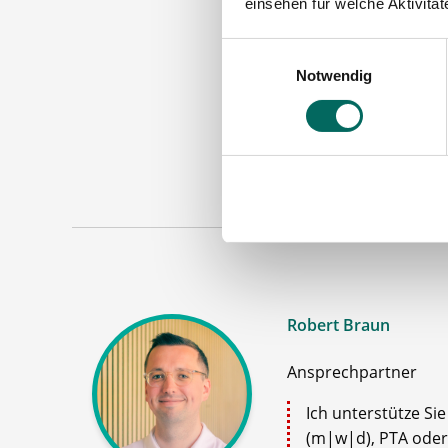
einsehen für welche Aktivitä
Einwilligungsauswahl
Notwendig
Apoth
Maschinen
Robert Braun
Ansprechpartner
Ich unterstütze Si
(m|w|d), PTA oder