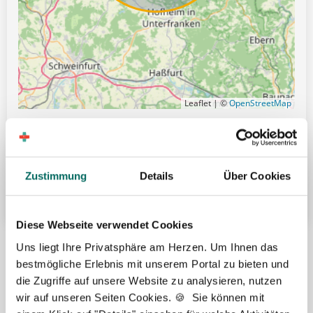
Leaflet | ©
OpenStreetMap
Gute Erreichbarkeit mit öffentlichen Verkehrsmitteln
Übertarifliche Bezahlung
Zustimmung
Details
Über Cookies
Weitere attraktive Merkmale
Diese Webseite verwendet Cookies
Hier finden Sie aktuelle Stellenangebote in Ihrer
Uns liegt Ihre Privatsphäre am Herzen. Um Ihnen das
Wunschregion:
bestmögliche Erlebnis mit unserem Portal zu bieten und
die Zugriffe auf unsere Website zu analysieren, nutzen
Berlin
|
Biberach
|
Dinslaken
|
Dortmund
|
Erfurt
|
Essen
|
Fürth
|
wir auf unseren Seiten Cookies. 🍪 Sie können mit
Hamburg
|
Hannover
|
Heilbronn
|
Ingolstadt
|
Kassel
|
Lübeck
|