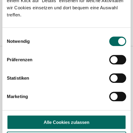
einem Klick auf "Details" einsehen für welche Aktivitäten
Magdeburg
|
Mönchengladbach
|
München
|
Münster
|
Neu-Ulm
|
wir Cookies einsetzen und dort bequem eine Auswahl
Pforzheim
|
Schweinfurt
|
Stendal
|
Stuttgart
|
Waren
|
Wiesbaden
|
treffen.
Wilhelmshaven
|
Einwilligungsauswahl
Notwendig
Präferenzen
Statistiken
Marketing
Robert Braun
Ansprechpartner
Alle Cookies zulassen
Ich unterstütze Sie gerne bei der Suche nach einer