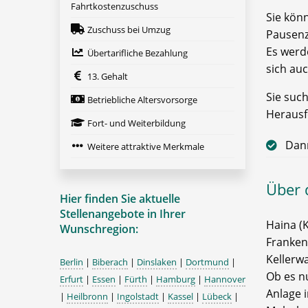
Fahrtkostenzuschuss
Sie könn
Zuschuss bei Umzug
Pausenze
Es werd
Übertarifliche Bezahlung
sich au
13. Gehalt
Sie suc
Betriebliche Altersvorsorge
Herausf
Fort- und Weiterbildung
Dann
Weitere attraktive Merkmale
Über 
Hier finden Sie aktuelle
Stellenangebote in Ihrer
Haina (K
Wunschregion:
Franken
Kellerwa
Berlin
|
Biberach
|
Dinslaken
|
Dortmund
|
Ob es n
Erfurt
|
Essen
|
Fürth
|
Hamburg
|
Hannover
Anlage i
|
Heilbronn
|
Ingolstadt
|
Kassel
|
Lübeck
|