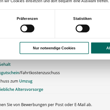
ten wir Cookies einsetzen und dort bequem eine Auswahl treffen.
größe: 2 Apotheker, 3 PTA und 1 PKA
Präferenzen
Statistiken
potheke bietet Ihnen:
erung von Fortbildungen: Fort- und Weiterbildungsmöglich
rhanden und die Maßnahmen werden finanziell durch die A
tzt.
Nur notwendige Cookies
A
tarifliche Bezahlung
Gehalt
kgutschein
/Fahrtkostenzuschuss
chuss zum
Umzug
iebliche Altersvorsorge
ehen Sie von Bewerbungen per Post oder E-Mail ab.