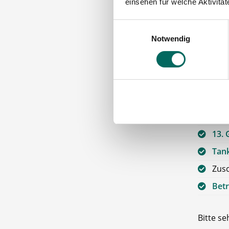
einsehen für welche Aktivitä
Team
Einwilligungsauswahl
Notwendig
Die A
Förd
sind vo
unterstü
Über
13. 
Tan
Zus
Betr
Bitte s