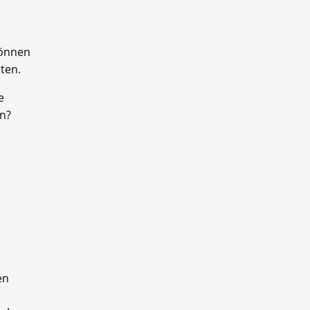
können
ten.
e
en?
en