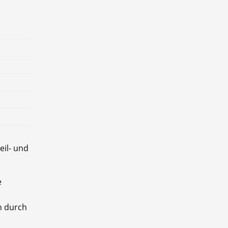
eil- und
e
n durch