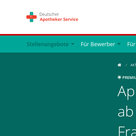
Stellenangebote
Für Bewerber
Für
AK
🌟 PREMI
Ap
ab
Fr