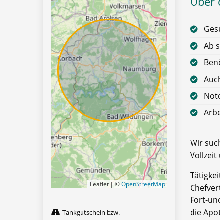
Über d
Gesu
Ab s
Benö
Auch
Notd
Arbe
Wir suc
Vollzeit
Tätigke
Leaflet | ©
OpenStreetMap
Chefver
Fort-u
die Apot
Tankgutschein bzw.