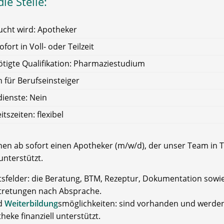
ie Stelle:
cht wird: Apotheker
ofort in Voll- oder Teilzeit
tigte Qualifikation: Pharmaziestudium
 für Berufseinsteiger
ienste: Nein
itszeiten: flexibel
hen ab sofort einen Apotheker (m/w/d), der unser Team in T
 unterstützt.
itsfelder: die Beratung, BTM, Rezeptur, Dokumentation sowi
tretungen nach Absprache.
nd
Weiterbildung
smöglichkeiten: sind vorhanden und werde
heke finanziell unterstützt.