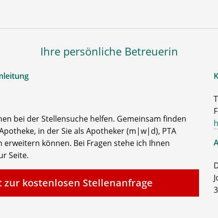
Ihre persönliche Betreuerin
mleitung
K
T
F
nen bei der Stellensuche helfen. Gemeinsam finden
h
Apotheke, in der Sie als Apotheker (m|w|d), PTA
A
 erweitern können. Bei Fragen stehe ich Ihnen
r Seite.
D
J
t zur kostenlosen Stellenanfrage
3