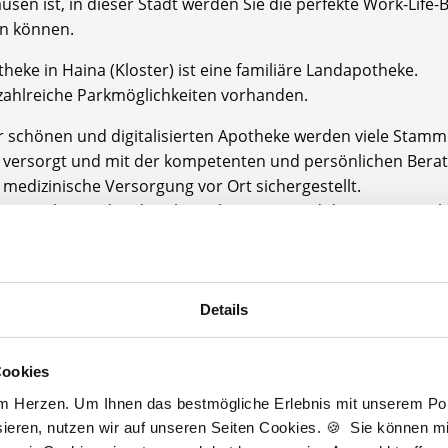
sen ist, in dieser Stadt werden Sie die perfekte Work-Life-
n können.
heke in Haina (Kloster) ist eine familiäre Landapotheke.
 zahlreiche Parkmöglichkeiten vorhanden.
er schönen und digitalisierten Apotheke werden viele Sta
 versorgt und mit der kompetenten und persönlichen Bera
 medizinische Versorgung vor Ort sichergestellt.
werpunkte sind in der Phytopharmazie und der Homöopath
potheke hat ein sehr gutes Verhältnis zu der
inmedizinischen und internistischen Gemeinschaftspraxis v
nfalls mit Medikamenten versorgt wird.
Details
thekenteam ist stets offen, herzlich, immer für einen Spaß 
rofessionell und sehr kollegial.
Cookies
uen uns Sie bald kennenzulernen!
am Herzen. Um Ihnen das bestmögliche Erlebnis mit unserem Port
ieren, nutzen wir auf unseren Seiten Cookies. 🍪 Sie können mit
thekenkammer: Hessen