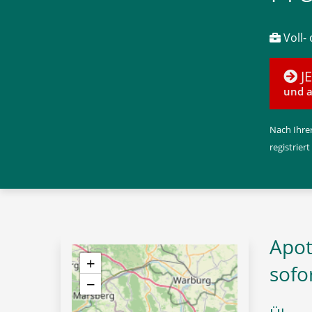
Voll- 
J
und a
Nach Ihrer
registriert
Apot
+
sofo
−