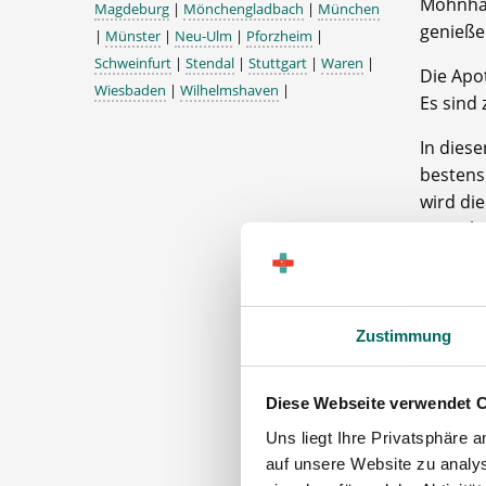
Mohnhau
Magdeburg
|
Mönchengladbach
|
München
genieße
|
Münster
|
Neu-Ulm
|
Pforzheim
|
Schweinfurt
|
Stendal
|
Stuttgart
|
Waren
|
Die Apot
Wiesbaden
|
Wilhelmshaven
|
Es sind
In dies
bestens
wird die
Die Sch
Diese A
allgeme
die ebe
Zustimmung
Das Apo
haben, p
Diese Webseite verwendet 
Wir fre
Uns liegt Ihre Privatsphäre 
auf unsere Website zu analys
Apo