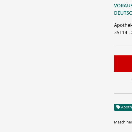
VORAUS
DEUTSC
Apothek
35114 L
Apoth
Maschinen